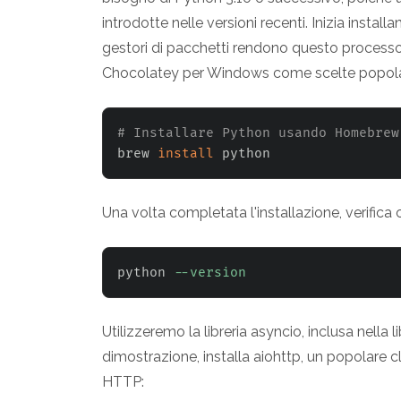
introdotte nelle versioni recenti. Inizia instal
gestori di pacchetti rendono questo proces
Chocolatey per Windows come scelte popola
# Installare Python usando Homebrew
brew 
install
 python
Una volta completata l'installazione, verifica
python 
--version
Utilizzeremo la libreria asyncio, inclusa nella l
dimostrazione, installa aiohttp, un popolare c
HTTP: