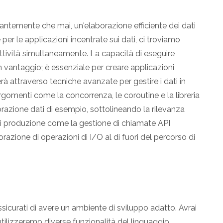
ntemente che mai, un'elaborazione efficiente dei dati
er le applicazioni incentrate sui dati, ci troviamo
 attività simultaneamente. La capacità di eseguire
n vantaggio; è essenziale per creare applicazioni
erà attraverso tecniche avanzate per gestire i dati in
menti come la concorrenza, le coroutine e la libreria
razione dati di esempio, sottolineando la rilevanza
di produzione come la gestione di chiamate API
borazione di operazioni di I/O al di fuori del percorso di
sicurati di avere un ambiente di sviluppo adatto. Avrai
tilizzeremo diverse funzionalità del linguaggio