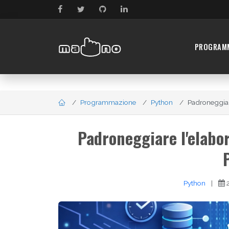
PROGRAM
Programmazione
Python
Padroneggiare
Padroneggiare l'elabor
Python
|
2