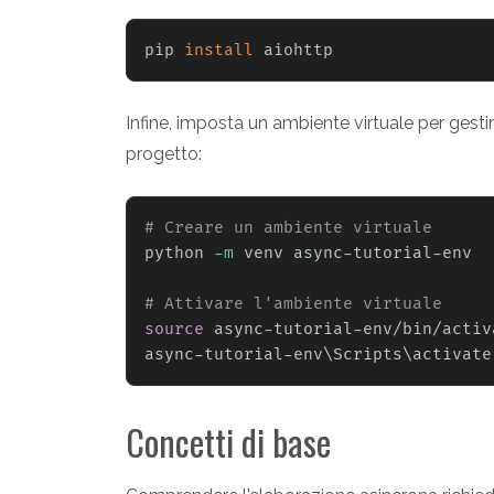
pip 
install
 aiohttp
Infine, imposta un ambiente virtuale per gesti
progetto:
# Creare un ambiente virtuale
python 
-m
 venv async-tutorial-env

# Attivare l'ambiente virtuale
source
 async-tutorial-env/bin/activ
async-tutorial-env
\
Scripts
\
activate
Concetti di base