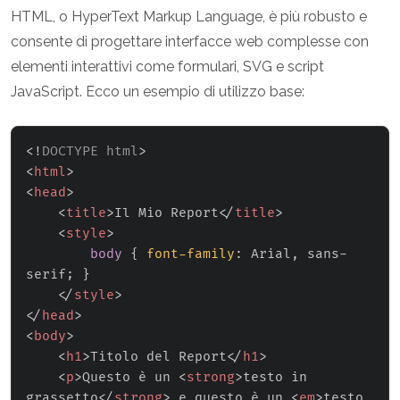
HTML, o HyperText Markup Language, è più robusto e
consente di progettare interfacce web complesse con
elementi interattivi come formulari, SVG e script
JavaScript. Ecco un esempio di utilizzo base:
<!
DOCTYPE
html
>
<
html
>
<
head
>
<
title
>
Il Mio Report
</
title
>
<
style
>
body
{
font-family
:
 Arial
,
 sans-
serif
;
}
</
style
>
</
head
>
<
body
>
<
h1
>
Titolo del Report
</
h1
>
<
p
>
Questo è un 
<
strong
>
testo in 
grassetto
</
strong
>
 e questo è un 
<
em
>
testo 