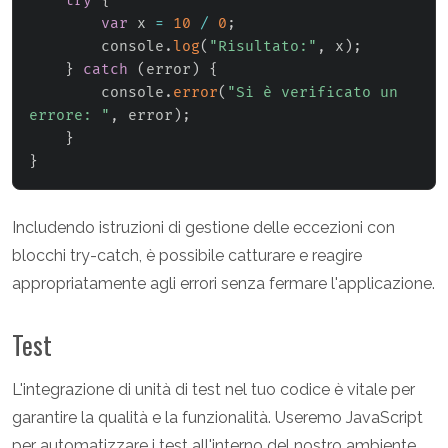
try
{
var
 x 
=
10
/
0
;
        console
.
log
(
"Risultato:"
,
 x
)
;
}
catch
(
error
)
{
        console
.
error
(
"Si è verificato un 
errore: "
,
 error
)
;
}
}
Includendo istruzioni di gestione delle eccezioni con
blocchi try-catch, è possibile catturare e reagire
appropriatamente agli errori senza fermare l'applicazione.
Test
L'integrazione di unità di test nel tuo codice è vitale per
garantire la qualità e la funzionalità. Useremo JavaScript
per automatizzare i test all'interno del nostro ambiente