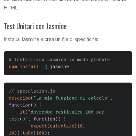
HTML.
Test Unitari con Jasmine
Installa Jasmine e crea un file di specifiche:
# Installiamo Jasmine in modo globale
npm
install
-g
 jasmine
// speculation.js
describe
(
"La mia funzione di calcolo"
,
function
(
)
{
it
(
"dovrebbe restituire 100 per 
test()"
,
function
(
)
{
expect
(
calcolare
(
10
,
10
)
)
.
toBe
(
100
)
;