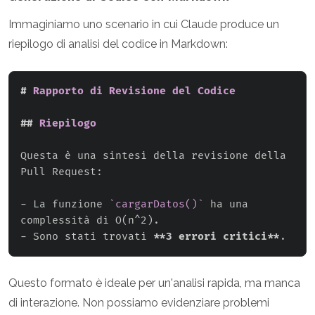
Immaginiamo uno scenario in cui Claude produce un
riepilogo di analisi del codice in Markdown:
#
 Rapporto di Revisione del Codice
##
 Riepilogo
Questa è una sintesi della revisione della 
Pull Request:

-
 La funzione 
`cargarDatos()`
 ha una 
-
 Sono stati trovati 
**
3 errori critici
**
.
Questo formato è ideale per un'analisi rapida, ma manca
di interazione. Non possiamo evidenziare problemi