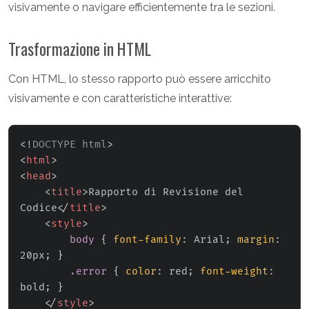
visivamente o navigare efficientemente tra le sezioni.
Trasformazione in HTML
Con HTML, lo stesso rapporto può essere arricchito
visivamente e con caratteristiche interattive:
<!
DOCTYPE
html
>
<
html
>
<
head
>
<
title
>
Rapporto di Revisione del 
Codice
</
title
>
<
style
>
body
{
font-family
:
 Arial
;
margin
:
20px
;
}
.error
{
color
:
 red
;
font-weight
:
bold
;
}
</
style
>