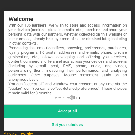
Welcome
With our 186
partners
, we wish to store and access information on
MA-NO WEB DESIGN AND DEVELOPMENT S.L.
your devices (cookies, pixels in emails, etc.), combine and share your
personal data with our partners, whether collected on this website or
C/ Nuredduna 22, 1-3, 07006
in our emails, already held by some of us, or obtained later, including
in other contexts.
Palma de Mallorca, Baleares
Processing this data (identifiers, browsing, preferences, purchases,
loyalty programs, IP, postal addresses and emails, phone, precise
geolocation, etc.) allows developing and offering you services,
OUR COMPANY
content, commercial offers and ads across your devices and screens
(including by email, post, SMS, phone, audio, and video),
personalising them, measuring their performance, and analysing
About
audiences. Other purposes: Mouse movement study on an
anonymous basis.
Blog
You can "accept all" and withdraw your consent at any time via the
"cookie" icon
. You can also "set detailed preferences". These choices
Contact
remain valid for 3 months.
powered by
LEGAL
Accept all
Cookies
Set your choices
Avviso Legale