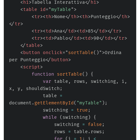
<
h1
>
Tabella Interattiva
</
h1
>
<
table
id
=
"
myTable
"
>
<
tr
>
<
th
>
Nome
</
th
>
<
th
>
Punteggio
</
th
>
</
tr
>
<
tr
>
<
td
>
Ana
</
td
>
<
td
>
85
</
td
>
</
tr
>
<
tr
>
<
td
>
Pablo
</
td
>
<
td
>
90
</
td
>
</
tr
>
</
table
>
<
button
onclick
=
"
sortTable
(
)
"
>
Ordina 
per Punteggio
</
button
>
<
script
>
function
sortTable
(
)
{
var
 table
,
 rows
,
 switching
,
 i
,
x
,
 y
,
 shouldSwitch
;
            table 
=
document
.
getElementById
(
"myTable"
)
;
            switching 
=
true
;
while
(
switching
)
{
                switching 
=
false
;
                rows 
=
 table
.
rows
;
for
(
i 
=
1
;
 i 
<