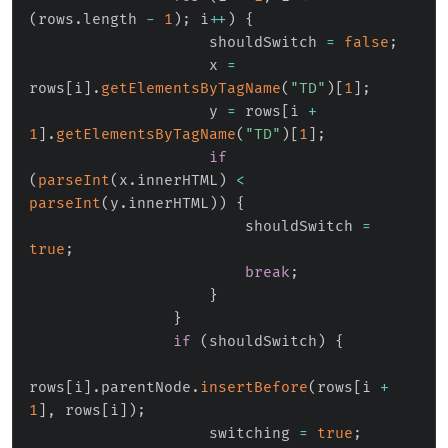
(
rows
.
length 
-
1
)
;
 i
++
)
{
                    shouldSwitch 
=
false
;
                    x 
=
rows
[
i
]
.
getElementsByTagName
(
"TD"
)
[
1
]
;
                    y 
=
 rows
[
i 
+
1
]
.
getElementsByTagName
(
"TD"
)
[
1
]
;
if
(
parseInt
(
x
.
innerHTML
)
<
parseInt
(
y
.
innerHTML
)
)
{
                        shouldSwitch 
=
true
;
break
;
}
}
if
(
shouldSwitch
)
{
rows
[
i
]
.
parentNode
.
insertBefore
(
rows
[
i 
+
1
]
,
 rows
[
i
]
)
;
                    switching 
=
true
;