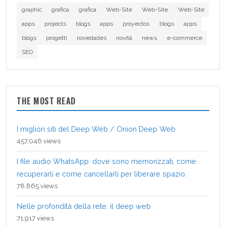
graphic
grafica
grafica
Web-Site
Web-Site
Web-Site
apps
projects
blogs
apps
proyectos
blogs
apps
blogs
progetti
novedades
novità
news
e-commerce
SEO
THE MOST READ
I migliori siti del Deep Web / Onion Deep Web
457,046 views
I file audio WhatsApp: dove sono memorizzati, come
recuperarli e come cancellarli per liberare spazio.
78,865 views
Nelle profondità della rete: il deep web
71,917 views