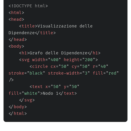
<!
DOCTYPE
html
>
<
html
>
<
head
>
<
title
>
Visualizzazione delle 
Dipendenze
</
title
>
</
head
>
<
body
>
<
h1
>
Grafo delle Dipendenze
</
h1
>
<
svg
width
=
"
400
"
height
=
"
200
"
>
<
circle
cx
=
"
50
"
cy
=
"
50
"
r
=
"
40
"
stroke
=
"
black
"
stroke-width
=
"
3
"
fill
=
"
red
"
/>
<
text
x
=
"
50
"
y
=
"
50
"
fill
=
"
white
"
>
Nodo 1
</
text
>
</
svg
>
</
body
>
</
html
>