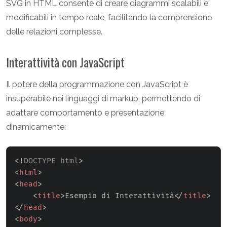
SVG in HTML consente di creare diagrammi scalabili e
modificabili in tempo reale, facilitando la comprensione
delle relazioni complesse.
Interattività con JavaScript
Il potere della programmazione con JavaScript è
insuperabile nei linguaggi di markup, permettendo di
adattare comportamento e presentazione
dinamicamente:
<!
DOCTYPE
html
>
<
html
>
<
head
>
<
title
>
Esempio di Interattività
</
title
>
</
head
>
<
body
>