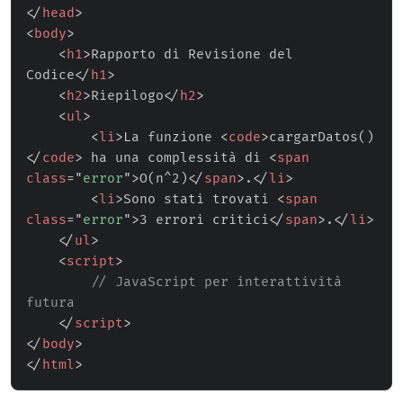
</
head
>
<
body
>
<
h1
>
Rapporto di Revisione del 
Codice
</
h1
>
<
h2
>
Riepilogo
</
h2
>
<
ul
>
<
li
>
La funzione 
<
code
>
cargarDatos()
</
code
>
 ha una complessità di 
<
span
class
=
"
error
"
>
O(n^2)
</
span
>
.
</
li
>
<
li
>
Sono stati trovati 
<
span
class
=
"
error
"
>
3 errori critici
</
span
>
.
</
li
>
</
ul
>
<
script
>
// JavaScript per interattività 
futura
</
script
>
</
body
>
</
html
>