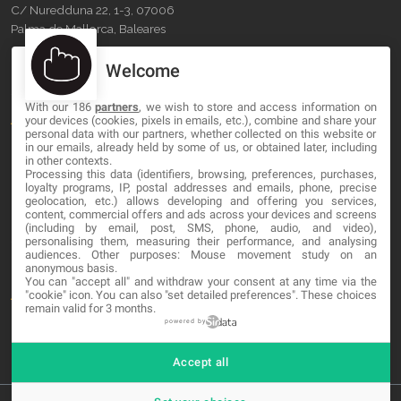
C/ Nuredduna 22, 1-3, 07006
Palma de Mallorca, Baleares
Welcome
OUR COMPANY
With our 186
partners
, we wish to store and access information on
About
your devices (cookies, pixels in emails, etc.), combine and share your
personal data with our partners, whether collected on this website or
Blog
in our emails, already held by some of us, or obtained later, including
in other contexts.
Processing this data (identifiers, browsing, preferences, purchases,
Contact
loyalty programs, IP, postal addresses and emails, phone, precise
geolocation, etc.) allows developing and offering you services,
content, commercial offers and ads across your devices and screens
LEGAL
(including by email, post, SMS, phone, audio, and video),
personalising them, measuring their performance, and analysing
audiences. Other purposes: Mouse movement study on an
Cookies
anonymous basis.
You can "accept all" and withdraw your consent at any time via the
Avviso Legale
"cookie" icon
. You can also "set detailed preferences". These choices
remain valid for 3 months.
Politica sulla privacy
powered by
Accept all