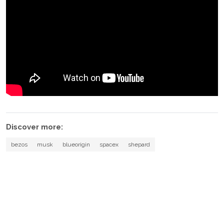
Discover more:
bezos
musk
blueorigin
spacex
shepard