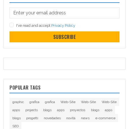
I've read and accept
Privacy Policy
SUBSCRIBE
POPULAR TAGS
graphic
grafica
grafica
Web-Site
Web-Site
Web-Site
apps
projects
blogs
apps
proyectos
blogs
apps
blogs
progetti
novedades
novità
news
e-commerce
SEO