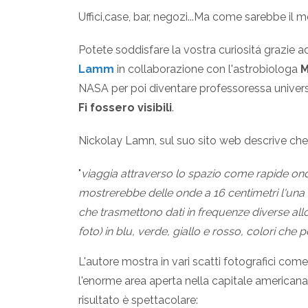
Uffici,case, bar, negozi...Ma come sarebbe il
Potete soddisfare la vostra curiositá grazie a
Lamm
in collaborazione con l'astrobiologa
M
NASA per poi diventare professoressa univers
Fi fossero visibili
.
Nickolay Lamn, sul suo sito web descrive che 
"
viaggia attraverso lo spazio come rapide onde 
mostrerebbe delle onde a 16 centimetri l'una da
che trasmettono dati in frequenze diverse al
foto) in blu, verde, giallo e rosso, colori che
L'autore mostra in vari scatti fotografici come
l'enorme area aperta nella capitale american
risultato è spettacolare: