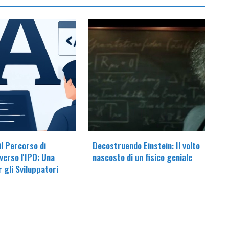
il Percorso di
Decostruendo Einstein: Il volto
verso l'IPO: Una
nascosto di un fisico geniale
r gli Sviluppatori