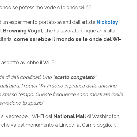
 mondo se potessimo vedere le onde wi-fi?
d un esperimento portato avanti dall'artista
Nickolay
. Browning Vogel
, che ha lavorato cinque anni alla
itaria:
come sarebbe il mondo se le onde del Wi-
aspetto avrebbe il Wi-Fi:
di dati codificati. Uno "
scatto congelato
"
ll'altra. I router Wi-Fi sono in pratica delle antenne
lo stesso tempo. Queste frequenze sono mostrate (nelle
 pervadono lo spazio
"
 si vedrebbe il Wi-Fi del
National Mall
di Washington,
a che va dal monumento a Lincoln al Campidoglio. Il