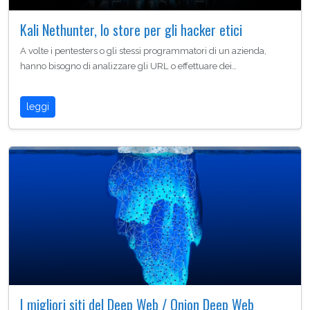
Kali Nethunter, lo store per gli hacker etici
A volte i pentesters o gli stessi programmatori di un azienda,
hanno bisogno di analizzare gli URL o effettuare dei…
leggi
I migliori siti del Deep Web / Onion Deep Web