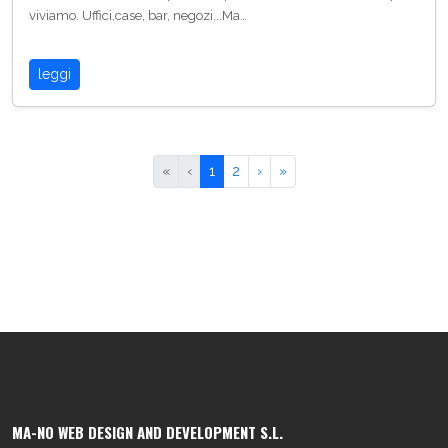
viviamo. Uffici,case, bar, negozi...Ma…
leggi
«
‹
1
2
›
»
MA-NO WEB DESIGN AND DEVELOPMENT S.L.