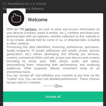
C/ Nuredduna 22, 1-3, 07006
Palma de Mallorca, Baleares
Welcome
OUR COMPANY
With our 186
partners
, we wish to store and access information on
About
your devices (cookies, pixels in emails, etc.), combine and share your
personal data with our partners, whether collected on this website or
Blog
in our emails, already held by some of us, or obtained later, including
in other contexts.
Processing this data (identifiers, browsing, preferences, purchases,
Contact
loyalty programs, IP, postal addresses and emails, phone, precise
geolocation, etc.) allows developing and offering you services,
content, commercial offers and ads across your devices and screens
LEGAL
(including by email, post, SMS, phone, audio, and video),
personalising them, measuring their performance, and analysing
audiences. Other purposes: Mouse movement study on an
Cookies
anonymous basis.
You can "accept all" and withdraw your consent at any time via the
Avviso Legale
"cookie" icon
. You can also "set detailed preferences". These choices
remain valid for 3 months.
Politica sulla privacy
powered by
Accept all