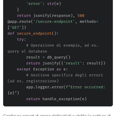
'error'
:
str
(
e
)
}
return
 jsonify
(
response
)
,
500
@app
.
route
(
'/secure-endpoint'
,
 methods
=
[
'GET'
]
)
def
secure_endpoint
(
)
:
try
:
# Operazione di esempio, ad es. 
query al database
        result 
=
 db_query
(
)
return
 jsonify
(
{
'result'
:
 result
}
)
except
 Exception 
as
 e
:
# Gestione specifica degli errori 
(ad es. registrazione)
        app
.
logger
.
error
(
f"Error occurred: 
{
e
}
"
)
return
 handle_exception
(
e
)