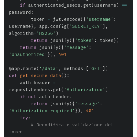
if
 authenticated_users
.
get
(
username
)
==
password
:
        token 
=
 jwt
.
encode
(
{
'username'
:
username
}
,
 app
.
config
[
'SECRET_KEY'
]
,
algorithm
=
'HS256'
)
return
 jsonify
(
{
'token'
:
 token
}
)
return
 jsonify
(
{
'message'
:
'Unauthorized'
}
)
,
401
@app
.
route
(
'/data'
,
 methods
=
[
'GET'
]
)
def
get_secure_data
(
)
:
    auth_header 
=
request
.
headers
.
get
(
'Authorization'
)
if
not
 auth_header
:
return
 jsonify
(
{
'message'
:
'Authorization required'
}
)
,
401
try
:
# Decodifica e validazione del 
token