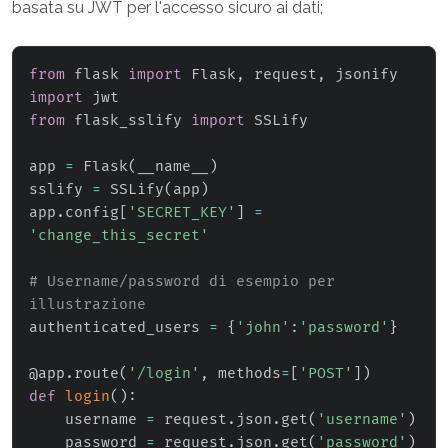
basata su JWT per l'accesso sicuro ai dati;
from
 flask 
import
 Flask
,
 request
,
import
from
 flask_sslify 
import
 SSLify

app 
=
 Flask
(
__name__
)
sslify 
=
 SSLify
(
app
)
app
.
config
[
'SECRET_KEY'
]
=
'change_this_secret'
# Username/password di esempio per 
illustrazione
authenticated_users 
=
{
'john'
:
'password'
}
@app
.
route
(
'/login'
,
 methods
=
[
'POST'
]
)
def
login
(
)
:
    username 
=
 request
.
json
.
get
(
'username'
)
    password 
=
 request
.
json
.
get
(
'password'
)