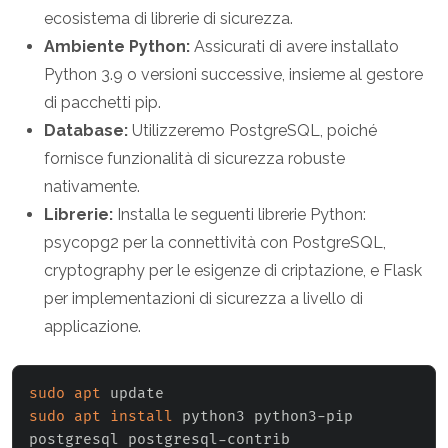
ecosistema di librerie di sicurezza.
Ambiente Python:
Assicurati di avere installato
Python 3.9 o versioni successive, insieme al gestore
di pacchetti pip.
Database:
Utilizzeremo PostgreSQL, poiché
fornisce funzionalità di sicurezza robuste
nativamente.
Librerie:
Installa le seguenti librerie Python:
psycopg2 per la connettività con PostgreSQL,
cryptography per le esigenze di criptazione, e Flask
per implementazioni di sicurezza a livello di
applicazione.
sudo
apt
sudo
apt
install
 python3 python3-pip 
postgresql postgresql-contrib 
