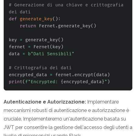
# Generazione di una chiave e crittografia 
dei dati
def
generate_key
(
)
:
return
 Fernet
.
generate_key
(
)
key 
=
 generate_key
(
)
fernet 
=
 Fernet
(
key
)
data 
=
b"Dati Sensibili"
# Crittografia dei dati
encrypted_data 
=
 fernet
.
encrypt
(
data
)
print
(
f"Encrypted: 
{
encrypted_data
}
"
)
Autenticazione e Autorizzazione:
Implementare
meccanismi robusti di autenticazione e autorizzazione è
cruciale. Implementeremo un'autenticazione basata su
JWT per consentire la gestione dell'accesso degli utenti a
livello di microservizi usando Flask.