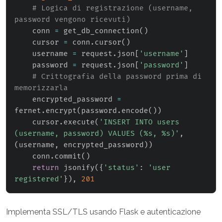
# Logica di registrazione (username, 
password vengono ricevuti)
    conn 
=
 get_db_connection
(
)
    cursor 
=
 conn
.
cursor
(
)
    username 
=
 request
.
json
[
'username'
]
    password 
=
 request
.
json
[
'password'
]
# Crittografia della password prima di 
memorizzarla
    encrypted_password 
=
fernet
.
encrypt
(
password
.
encode
(
)
)
    cursor
.
execute
(
'INSERT INTO users 
(username, password) VALUES (%s, %s)'
,
(
username
,
 encrypted_password
)
)
    conn
.
commit
(
)
return
 jsonify
(
{
'status'
:
'user 
registered'
}
)
,
201
Implementa SSL/TLS usando Flask e autenticazione