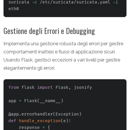
suricata 
-c
 /etc/suricata/suricata.yaml 
-i
Gestione degli Errori e Debugging
Implementa una gestione robusta degli errori per gestire
comportamenti inattesi e flussi di applicazione sicuri.
Usando Flask, gestisci eccezioni a vari livelli per gestire
elegantemente gli errori.
from
 flask 
import
 Flask
,
 jsonify

app 
=
 Flask
(
__name__
)
@app
.
errorhandler
(
Exception
)
def
handle_exception
(
e
)
:
    response 
=
{