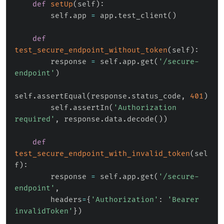
def
setUp
(
self
)
:
        self
.
app 
=
 app
.
test_client
(
)
def
test_secure_endpoint_without_token
(
self
)
:
        response 
=
 self
.
app
.
get
(
'/secure-
endpoint'
)
self
.
assertEqual
(
response
.
status_code
,
401
)
        self
.
assertIn
(
'Authorization 
required'
,
 response
.
data
.
decode
(
)
)
def
test_secure_endpoint_with_invalid_token
(
sel
f
)
:
        response 
=
 self
.
app
.
get
(
'/secure-
endpoint'
,
        headers
=
{
'Authorization'
:
'Bearer 
invalidToken'
}
)