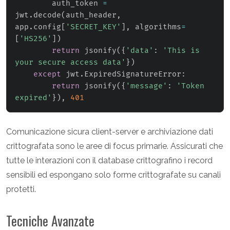
        auth_token 
=
jwt
.
decode
(
auth_header
,
app
.
config
[
'SECRET_KEY'
]
,
 algorithms
=
[
'HS256'
]
)
return
 jsonify
(
{
'data'
:
'This is 
your secure access data'
}
)
except
 jwt
.
ExpiredSignatureError
:
return
 jsonify
(
{
'message'
:
'Token 
expired'
}
)
,
401
Comunicazione sicura client-server e archiviazione dati
crittografata sono le aree di focus primarie. Assicurati che
tutte le interazioni con il database crittografino i record
sensibili ed espongano solo forme crittografate su canali
protetti.
Tecniche Avanzate