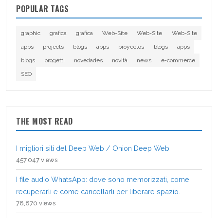
POPULAR TAGS
graphic
grafica
grafica
Web-Site
Web-Site
Web-Site
apps
projects
blogs
apps
proyectos
blogs
apps
blogs
progetti
novedades
novità
news
e-commerce
SEO
THE MOST READ
I migliori siti del Deep Web / Onion Deep Web
457,047 views
I file audio WhatsApp: dove sono memorizzati, come
recuperarli e come cancellarli per liberare spazio.
78,870 views