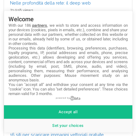
Nelle profondità della rete: il deep web
71,918 views
Welcome
I migliori siti per scaricare foto gratis e senza copyright
With our 186
partners
, we wish to store and access information on
57,788 views
your devices (cookies, pixels in emails, etc.), combine and share your
personal data with our partners, whether collected on this website or
in our emails, already held by some of us, or obtained later, including
Come trovare tutto ciò di cui si ha bisogno sul Deep
in other contexts.
Processing this data (identifiers, browsing, preferences, purchases,
Web e sul Dark Web
loyalty programs, IP, postal addresses and emails, phone, precise
46,696 views
geolocation, etc.) allows developing and offering you services,
content, commercial offers and ads across your devices and screens
(including by email, post, SMS, phone, audio, and video),
Come verificare un account senza usare il numero di
personalising them, measuring their performance, and analysing
audiences. Other purposes: Mouse movement study on an
cellulare
anonymous basis.
41,861 views
You can "accept all" and withdraw your consent at any time via the
"cookie" icon
. You can also "set detailed preferences". These choices
remain valid for 3 months.
Quali sono le 1000 ricerche più frequenti in Google?
powered by
38,993 views
Accept all
I 20 migliori tools online per creare wireframe
36,727 views
Set your choices
16 siti per scaricare immagini vettoriali gratuite