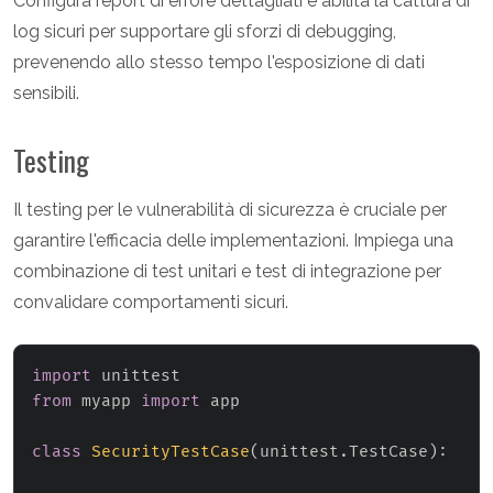
Configura report di errore dettagliati e abilita la cattura di
log sicuri per supportare gli sforzi di debugging,
prevenendo allo stesso tempo l'esposizione di dati
sensibili.
Testing
Il testing per le vulnerabilità di sicurezza è cruciale per
garantire l'efficacia delle implementazioni. Impiega una
combinazione di test unitari e test di integrazione per
convalidare comportamenti sicuri.
import
from
 myapp 
import
 app

class
SecurityTestCase
(
unittest
.
TestCase
)
: