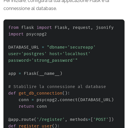
Per iniziare, configura la tua applicazione Flask e la
connessione al database.
from
 flask 
import
 Flask
,
 request
,
import
 psycopg2

DATABASE_URL 
=
"dbname='secureapp' 
user='postgres' host='localhost' 
password='strong_password'"
app 
=
 Flask
(
__name__
)
# Stabilire la connessione al database
def
get_db_connection
(
)
:
    conn 
=
 psycopg2
.
connect
(
DATABASE_URL
)
return
 conn

@app
.
route
(
'/register'
,
 methods
=
[
'POST'
]
)
def
register_user
(
)
: