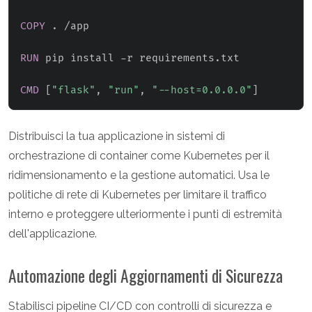
COPY
 . /app
RUN
 pip install -r requirements.txt
CMD
 [
"flask"
, 
"run"
, 
"--host=0.0.0.0"
]
Distribuisci la tua applicazione in sistemi di
orchestrazione di container come Kubernetes per il
ridimensionamento e la gestione automatici. Usa le
politiche di rete di Kubernetes per limitare il traffico
interno e proteggere ulteriormente i punti di estremità
dell'applicazione.
Automazione degli Aggiornamenti di Sicurezza
Stabilisci pipeline CI/CD con controlli di sicurezza e