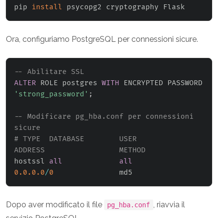
pip 
install
Ora, configuriamo PostgreSQL per connessioni sicure.
-- Abilitare SSL
ALTER
 ROLE postgres 
WITH
 ENCRYPTED PASSWORD 
'strong_password'
;
-- Modificare pg_hba.conf per connessioni 
sicure
# TYPE  DATABASE        USER            
ADDRESS                 METHOD
hostssl 
all
all
0.0
.0
.0
/
0
Dopo aver modificato il file
, riavvia il
pg_hba.conf