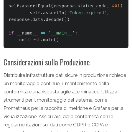
self
.
assertEqual
(
response
.
status_code
,
401
)
        self
.
assertIn
(
'Token expired'
,
response
.
data
.
decode
(
)
)
if
 __name__ 
==
'__main__'
:
    unittest
.
main
(
)
Considerazioni sulla Produzione
Distribuire infrastrutture dati sicure in produzione richiede
un monitoraggio continuo, il mantenimento della
conformità e una risposta agile alle minacce. Utilizza
strumenti per il monitoraggio del sistema, come
Prometheus per la raccolta di metriche e Grafana per la
visualizzazione. Assicurarsi della conformità con le
regolamentazioni sui dati come GDPR o CCPA è