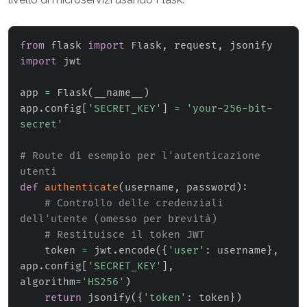
from
 flask 
import
 Flask
,
 request
,
import
 jwt

app 
=
 Flask
(
__name__
)
app
.
config
[
'SECRET_KEY'
]
=
'your-256-bit-
secret'
# Route di esempio per l'autenticazione 
utenti
def
authenticate
(
username
,
 password
)
:
# Controllo delle credenziali 
dell'utente (omesso per brevità)
# Restituisce il token JWT
    token 
=
 jwt
.
encode
(
{
'user'
:
 username
}
,
app
.
config
[
'SECRET_KEY'
]
,
algorithm
=
'HS256'
)
return
 jsonify
(
{
'token'
:
 token
}
)