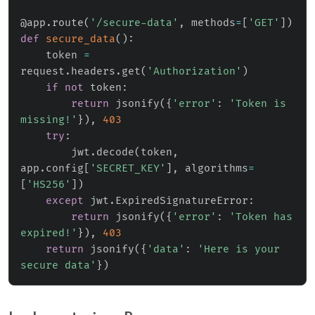
@app
.
route
(
'/secure-data'
,
 methods
=
[
'GET'
]
)
def
secure_data
(
)
:
    token 
=
request
.
headers
.
get
(
'Authorization'
)
if
not
 token
:
return
 jsonify
(
{
'error'
:
'Token is 
missing!'
}
)
,
403
try
:
        jwt
.
decode
(
token
,
app
.
config
[
'SECRET_KEY'
]
,
 algorithms
=
[
'HS256'
]
)
except
 jwt
.
ExpiredSignatureError
:
return
 jsonify
(
{
'error'
:
'Token has 
expired!'
}
)
,
403
return
 jsonify
(
{
'data'
:
'Here is your 
secure data'
}
)