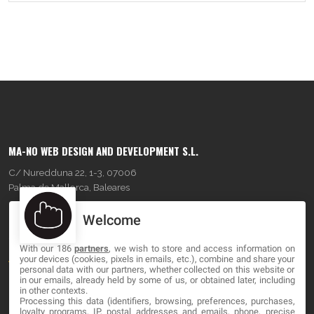
MA-NO WEB DESIGN AND DEVELOPMENT S.L.
C/ Nuredduna 22, 1-3, 07006
Palma de Mallorca, Baleares
Welcome
OUR COMPANY
With our 186
partners
, we wish to store and access information on
About
your devices (cookies, pixels in emails, etc.), combine and share your
personal data with our partners, whether collected on this website or
Blog
in our emails, already held by some of us, or obtained later, including
in other contexts.
Processing this data (identifiers, browsing, preferences, purchases,
Contact
loyalty programs, IP, postal addresses and emails, phone, precise