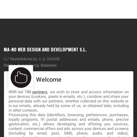
MA-NO WEB DESIGN AND DEVELOPMENT S.L.
C/ Nuredduna 22, 1-3, 07006
Palma de Mallorca, Baleares
Welcome
OUR COMPANY
With our 186
partners
, we wish to store and access information on
About
your devices (cookies, pixels in emails, etc.), combine and share your
personal data with our partners, whether collected on this website or
Blog
in our emails, already held by some of us, or obtained later, including
in other contexts.
Processing this data (identifiers, browsing, preferences, purchases,
Contact
loyalty programs, IP, postal addresses and emails, phone, precise
geolocation, etc.) allows developing and offering you services,
content, commercial offers and ads across your devices and screens
LEGAL
(including by email, post, SMS, phone, audio, and video),