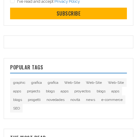
I've read and accept
Privacy Policy
SUBSCRIBE
POPULAR TAGS
graphic
grafica
grafica
Web-Site
Web-Site
Web-Site
apps
projects
blogs
apps
proyectos
blogs
apps
blogs
progetti
novedades
novità
news
e-commerce
SEO