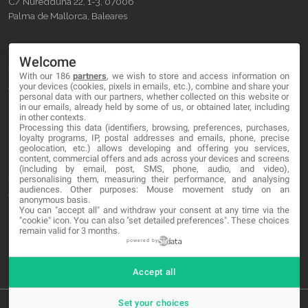
C/ Nuredduna 22, 1-3, 07006
Palma de Mallorca, Baleares
OUR COMPANY
Welcome
With our 186
partners
, we wish to store and access information on
About
your devices (cookies, pixels in emails, etc.), combine and share your
personal data with our partners, whether collected on this website or
Blog
in our emails, already held by some of us, or obtained later, including
in other contexts.
Processing this data (identifiers, browsing, preferences, purchases,
Contact
loyalty programs, IP, postal addresses and emails, phone, precise
geolocation, etc.) allows developing and offering you services,
content, commercial offers and ads across your devices and screens
LEGAL
(including by email, post, SMS, phone, audio, and video),
personalising them, measuring their performance, and analysing
audiences. Other purposes: Mouse movement study on an
Terminos y Condiciones
anonymous basis.
You can "accept all" and withdraw your consent at any time via the
Política de Privacidad
"cookie" icon
. You can also "set detailed preferences". These choices
remain valid for 3 months.
Cookies
powered by
Accept all
Set your choices
© 2026 MA-NO Web Design & Development. All rights reserved.