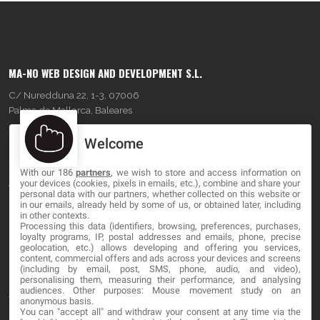
MA-NO WEB DESIGN AND DEVELOPMENT S.L.
C/ Nuredduna 22, 1-3, 07006
Palma de Mallorca, Baleares
Welcome
OUR COMPANY
With our 186
partners
, we wish to store and access information on
About
your devices (cookies, pixels in emails, etc.), combine and share your
personal data with our partners, whether collected on this website or
Blog
in our emails, already held by some of us, or obtained later, including
in other contexts.
Processing this data (identifiers, browsing, preferences, purchases,
Contact
loyalty programs, IP, postal addresses and emails, phone, precise
geolocation, etc.) allows developing and offering you services,
content, commercial offers and ads across your devices and screens
LEGAL
(including by email, post, SMS, phone, audio, and video),
personalising them, measuring their performance, and analysing
audiences. Other purposes: Mouse movement study on an
Terminos y Condiciones
anonymous basis.
You can "accept all" and withdraw your consent at any time via the