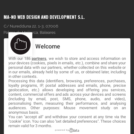
MA-NO WEB DESIGN AND DEVELOPMENT S.L.
C/ Nuredduna 22, 1-3, 07006
Palma de Mallorca, Baleares
Welcome
OUR COMPANY
With our 186
partners
, we wish to store and access information on
About
your devices (cookies, pixels in emails, etc.), combine and share your
personal data with our partners, whether collected on this website or
Blog
in our emails, already held by some of us, or obtained later, including
in other contexts.
Processing this data (identifiers, browsing, preferences, purchases,
Contact
loyalty programs, IP, postal addresses and emails, phone, precise
geolocation, etc.) allows developing and offering you services,
content, commercial offers and ads across your devices and screens
LEGAL
(including by email, post, SMS, phone, audio, and video),
personalising them, measuring their performance, and analysing
audiences. Other purposes: Mouse movement study on an
Terminos y Condiciones
anonymous basis.
You can "accept all" and withdraw your consent at any time via the
Política de Privacidad
"cookie" icon
. You can also "set detailed preferences". These choices
remain valid for 3 months.
Cookies
powered by