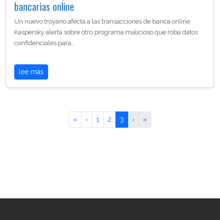
bancarias online
Un nuevo troyano afecta a las transacciones de banca online
Kaspersky alerta sobre otro programa malicioso que roba datos
confidenciales para…
lee más
«
‹
1
2
3
›
»