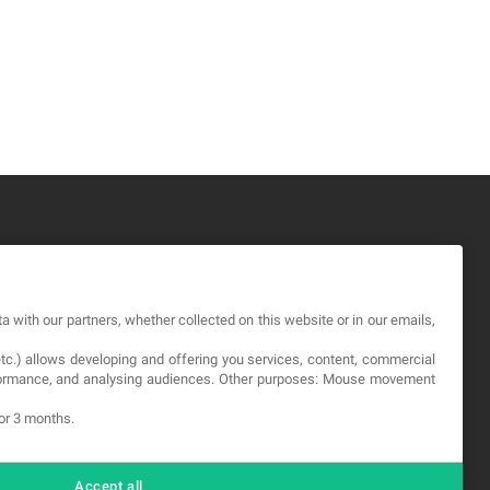
GAL
a with our partners, whether collected on this website or in our emails,
rminos y Condiciones
etc.) allows developing and offering you services, content, commercial
ítica de Privacidad
erformance, and analysing audiences. Other purposes: Mouse movement
okies
for 3 months.
Accept all