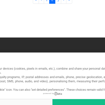
OUR COMPANY
LE
r devices (cookies, pixels in emails, etc.), combine and share your personal dat
About
Te
s.
loyalty programs, IP, postal addresses and emails, phone, precise geolocation, 
Blog
Pol
, post, SMS, phone, audio, and video), personalising them, measuring their p
Contact
Co
kie" icon
. You can also "set detailed preferences". These choices remain valid 
powered by