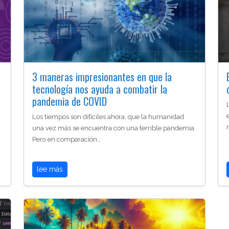
3 maneras impresionantes en que la
tecnología nos ayuda a combatir la
pandemia de COVID
Los tiempos son difíciles ahora, que la humanidad
una vez más se encuentra con una terrible pandemia.
Pero en comparación…
lee más