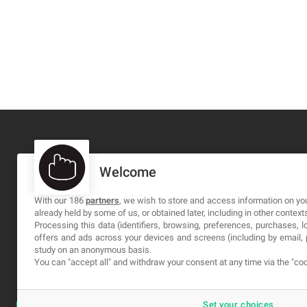
Welcome
MA-NO WEB DESIGN AND DEVELOPMENT S.L.
C/ Nuredduna 22, 1-3, 07006
With our 186
partners
, we wish to store and access information on you
already held by some of us, or obtained later, including in other context
Palma de Mallorca, Baleares
Processing this data (identifiers, browsing, preferences, purchases, 
offers and ads across your devices and screens (including by email
study on an anonymous basis.
You can "accept all" and withdraw your consent at any time via the "coo
Set your choices