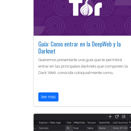
Guía: Como entrar en la DeepWeb y la
Darknet
Queremos presentarte una guía que te permitirá
entrar en las principales darknets que componen la
Dark Web, conocida coloquialmente como…
lee más