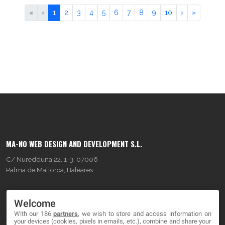
«
‹
1
2
3
4
5
6
7
8
9
10
›
»
MA-NO WEB DESIGN AND DEVELOPMENT S.L.
C/ Nuredduna 22, 1-3, 07006
Palma de Mallorca, Baleares
OUR COMPANY
Welcome
With our 186
partners
, we wish to store and access information on
About
your devices (cookies, pixels in emails, etc.), combine and share your