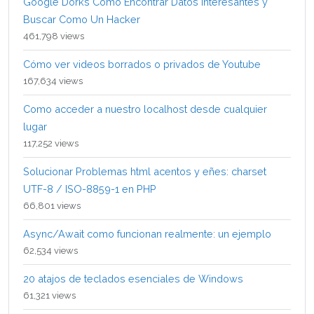
Google Dorks Como Encontrar Datos Interesantes y
Buscar Como Un Hacker
461,798 views
Cómo ver videos borrados o privados de Youtube
167,634 views
Como acceder a nuestro localhost desde cualquier
lugar
117,252 views
Solucionar Problemas html acentos y eñes: charset
UTF-8 / ISO-8859-1 en PHP
66,801 views
Async/Await como funcionan realmente: un ejemplo
62,534 views
20 atajos de teclados esenciales de Windows
61,321 views