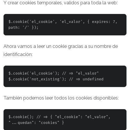
Y crear cookies temporales, validos para toda la web:
$.cookie('el_cookie', 'el_valor', { expires: 7, 
Ahora vamos a leer un cookie gracias a su nombre de
identificación:
$.cookie('el_cookie'); // => "el_valor"

También podemos leer todos los cookies disponibles:
$.cookie(); // => { "el_cookie": "el_valor", 