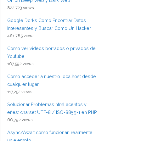
Onion Deep Web y Dark Web
822,723 views
Google Dorks Como Encontrar Datos
Interesantes y Buscar Como Un Hacker
461,785 views
Cómo ver videos borrados o privados de
Youtube
167,592 views
Como acceder a nuestro localhost desde
cualquier lugar
117,252 views
Solucionar Problemas html acentos y
eñes: charset UTF-8 / ISO-8859-1 en PHP
66,792 views
Async/Await como funcionan realmente:
un ejemplo