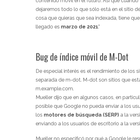
contenido móvil en el futuro. Así que cuando 
dejaremos todo lo que sólo está en el sitio d
cosa que quieras que sea indexada, tiene que e
llegado es
marzo de 2021
."
Bug de índice móvil de M-Dot
De especial interés es el rendimiento de los 
separada de m-dot. M-dot son sitios que es
m.example.com.
Mueller dijo que en algunos casos, en particula
posible que Google no pueda enviar a los usu
los
motores de búsqueda (SERP)
a la vers
enviando a los usuarios de escritorio a la ver
Mueller no especificó por qué a Google le resulta