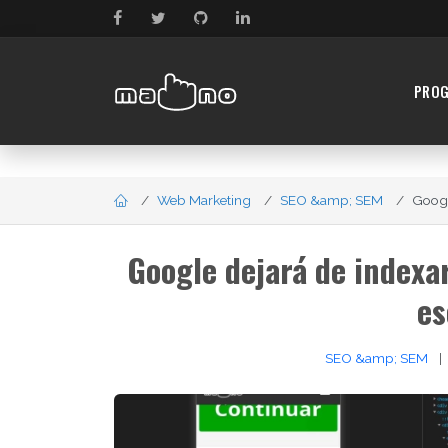
PRO
Web Marketing
SEO &amp; SEM
Googl
Google dejará de indexa
es
SEO &amp; SEM
|