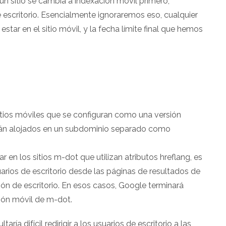
un sitio se cambia a indexación móvil primero,
e escritorio. Esencialmente ignoraremos eso, cualquier
star en el sitio móvil, y la fecha límite final que hemos
sitios móviles que se configuran como una versión
tán alojados en un subdominio separado como
r en los sitios m-dot que utilizan atributos hreflang, es
arios de escritorio desde las páginas de resultados de
ión de escritorio. En esos casos, Google terminará
sión móvil de m-dot.
ría difícil redirigir a los usuarios de escritorio a las