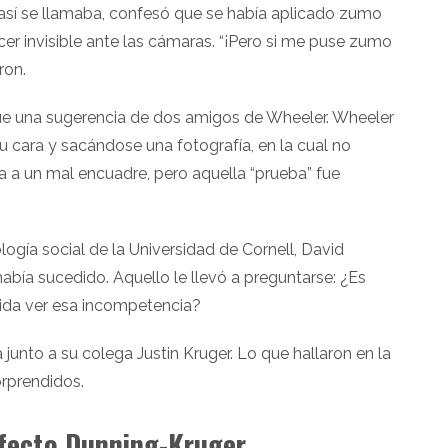
así se llamaba, confesó que se había aplicado zumo
cer invisible ante las cámaras. “¡Pero si me puse zumo
ron.
ue una sugerencia de dos amigos de Wheeler. Wheeler
 cara y sacándose una fotografía, en la cual no
a a un mal encuadre, pero aquella “prueba” fue
ología social de la Universidad de Cornell, David
había sucedido. Aquello le llevó a preguntarse: ¿Es
ida ver esa incompetencia?
junto a su colega Justin Kruger. Lo que hallaron en la
orprendidos.
 efecto Dunning-Kruger