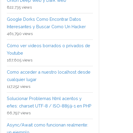
Onion Deep Web y Dark Web
822,735 views
Google Dorks Como Encontrar Datos
Interesantes y Buscar Como Un Hacker
461,790 views
Cómo ver videos borrados o privados de
Youtube
167,605 views
Como acceder a nuestro localhost desde
cualquier lugar
117,252 views
Solucionar Problemas html acentos y
eñes: charset UTF-8 / ISO-8859-1 en PHP
66,797 views
Async/Await como funcionan realmente:
un ejemplo