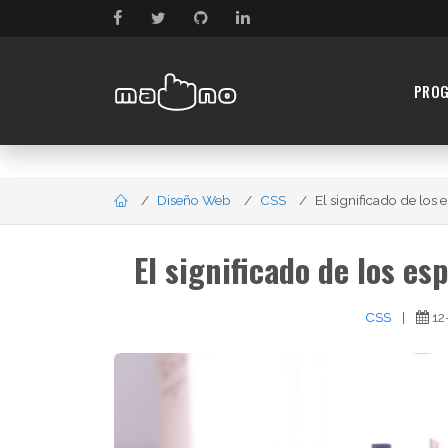
PRO
Diseño Web
CSS
El significado de los 
El significado de los es
CSS
|
12