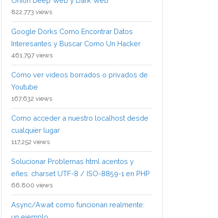
Onion Deep Web y Dark Web
822,773 views
Google Dorks Como Encontrar Datos
Interesantes y Buscar Como Un Hacker
461,797 views
Cómo ver videos borrados o privados de
Youtube
167,632 views
Como acceder a nuestro localhost desde
cualquier lugar
117,252 views
Solucionar Problemas html acentos y
eñes: charset UTF-8 / ISO-8859-1 en PHP
66,800 views
Async/Await como funcionan realmente:
un ejemplo