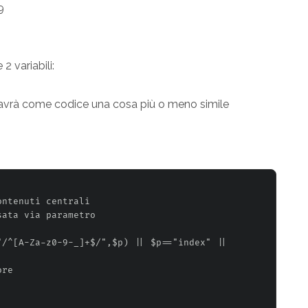
9
2 variabili:
 avrà come codice una cosa più o meno simile
ntenuti centrali

ata via parametro

/^[A-Za-z0-9-_]+$/",$p) || $p=="index" || 
re
