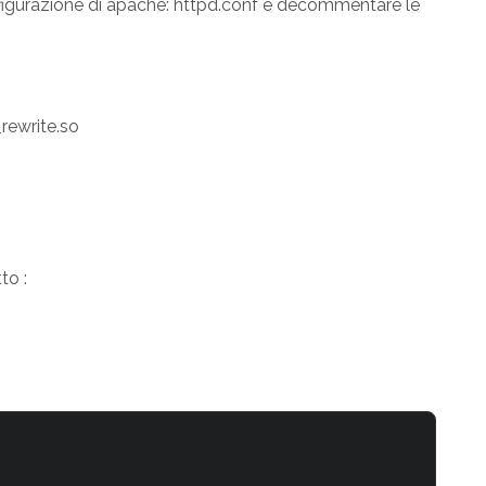
onfigurazione di apache: httpd.conf e decommentare le
ewrite.so
to :