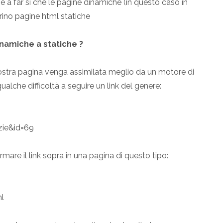
he a far si che le pagine dinamiche (in questo caso in
ino pagine html statiche
namiche a statiche ?
vostra pagina venga assimilata meglio da un motore di
alche difficoltà a seguire un link del genere:
zie&id=69
ormare il link sopra in una pagina di questo tipo:
ml