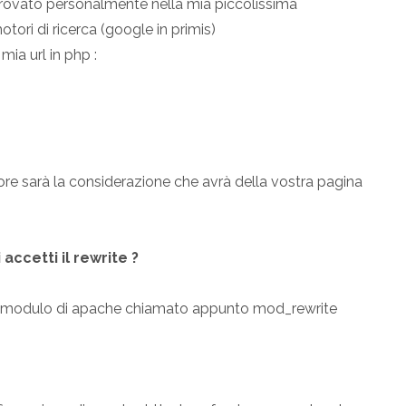
 provato personalmente nella mia piccolissima
ori di ricerca (google in primis)
 mia url in php :
re sarà la considerazione che avrà della vostra pagina
accetti il rewrite ?
un modulo di apache chiamato appunto mod_rewrite