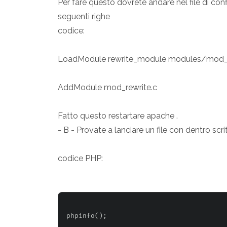
Per fare questo dovrete andare nel file di c
seguenti righe
codice:
LoadModule rewrite_module modules/mod_r
AddModule mod_rewrite.c
Fatto questo restartare apache .
- B - Provate a lanciare un file con dentro scrit
codice PHP: