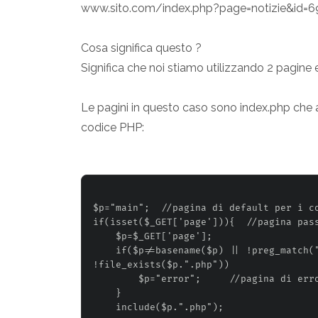
www.sito.com/index.php?page=notizie&id=6
Cosa significa questo ?
Significa che noi stiamo utilizzando 2 pagine e 
Le pagini in questo caso sono index.php che
codice PHP:
$p="main";  //pagina di default per i co
if(isset($_GET['page'])){  //pagina pass
    $p=$_GET['page'];

    if($p!=basename($p) || !preg_match("
!file_exists($p.".php"))

        $p="error";     //pagina di erro
    }

    include($p.".php");