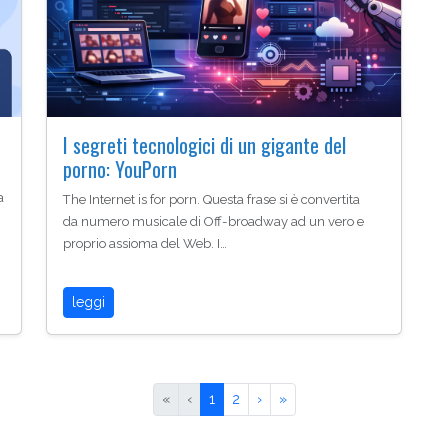
I segreti tecnologici di un gigante del
porno: YouPorn
a
The Internet is for porn. Questa frase si è convertita
da numero musicale di Off-broadway ad un vero e
proprio assioma del Web. I…
leggi
«
‹
1
2
›
»