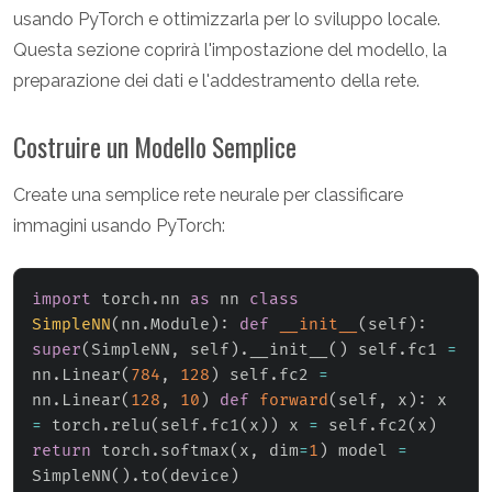
usando PyTorch e ottimizzarla per lo sviluppo locale.
Questa sezione coprirà l'impostazione del modello, la
preparazione dei dati e l'addestramento della rete.
Costruire un Modello Semplice
Create una semplice rete neurale per classificare
immagini usando PyTorch:
import
 torch
.
nn 
as
 nn 
class
SimpleNN
(
nn
.
Module
)
:
def
__init__
(
self
)
:
super
(
SimpleNN
,
 self
)
.
__init__
(
)
 self
.
fc1 
=
nn
.
Linear
(
784
,
128
)
 self
.
fc2 
=
nn
.
Linear
(
128
,
10
)
def
forward
(
self
,
 x
)
:
 x 
=
 torch
.
relu
(
self
.
fc1
(
x
)
)
 x 
=
 self
.
fc2
(
x
)
return
 torch
.
softmax
(
x
,
 dim
=
1
)
 model 
=
SimpleNN
(
)
.
to
(
device
)