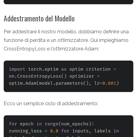
Addestramento del Modello
Per addestrare il nostro modello, dobbiamo definire una
funzione di perdita e un ottimizzatore. Qui impieghiamo
CrossEntropyLoss e l'ottimizzatore Adam:
import
 torch
.
optim 
as
 optim criterion 
=
nn
.
CrossEntropyLoss
(
)
 optimizer 
=
optim
.
Adam
(
model
.
parameters
(
)
,
 lr
=
0.001
)
Ecco un semplice ciclo di addestramento:
for
 epoch 
in
range
(
num_epochs
)
:
running_loss 
=
0.0
for
 inputs
,
 labels 
in