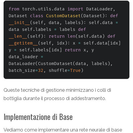
from
 torch
.
utils
.
data 
import
 DataLoader
,
Dataset 
class
CustomDataset
(
Dataset
)
:
def
__init__
(
self
,
 data
,
 labels
)
:
 self
.
data 
=
data self
.
labels 
=
 labels 
def
__len__
(
self
)
:
return
len
(
self
.
data
)
def
__getitem__
(
self
,
 idx
)
:
 x 
=
 self
.
data
[
idx
]
y 
=
 self
.
labels
[
idx
]
return
 x
,
 y 
data_loader 
=
DataLoader
(
CustomDataset
(
data
,
 labels
)
,
batch_size
=
32
,
 shuffle
=
True
)
Queste tecniche di gestione minimizzano i colli di
bottiglia durante il processo di addestramento.
Implementazione di Base
Vediamo come implementare una rete neurale di base