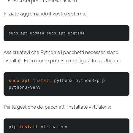
FastAPI per il framework web
Iniziate aggiornando il vostro sistema:
sudo apt update sudo apt upgrade
Assicuratevi che Python e i pacchetti necessari siano
installati. Ecco come potreste configurarlo su Ubuntu:
sudo
apt
install
 python3 python3-pip 
python3-venv
Per la gestione dei pacchetti, installate virtualenv:
pip 
install
 virtualenv