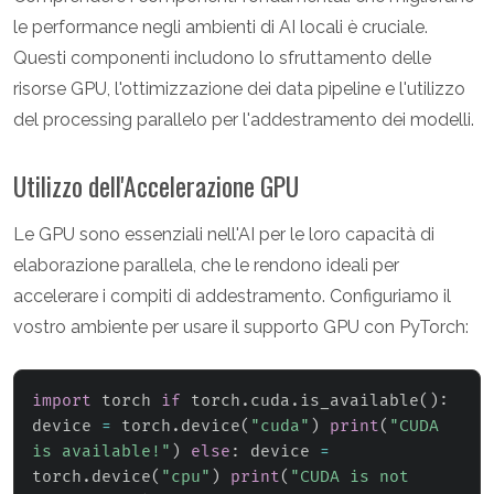
le performance negli ambienti di AI locali è cruciale.
Questi componenti includono lo sfruttamento delle
risorse GPU, l'ottimizzazione dei data pipeline e l'utilizzo
del processing parallelo per l'addestramento dei modelli.
Utilizzo dell'Accelerazione GPU
Le GPU sono essenziali nell'AI per le loro capacità di
elaborazione parallela, che le rendono ideali per
accelerare i compiti di addestramento. Configuriamo il
vostro ambiente per usare il supporto GPU con PyTorch:
import
 torch 
if
 torch
.
cuda
.
is_available
(
)
:
device 
=
 torch
.
device
(
"cuda"
)
print
(
"CUDA 
is available!"
)
else
:
 device 
=
torch
.
device
(
"cpu"
)
print
(
"CUDA is not 