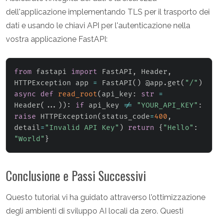
dell'applicazione implementando TLS per il trasporto dei
dati e usando le chiavi API per l'autenticazione nella
vostra applicazione FastAPI:
from
 fastapi 
import
 FastAPI
,
 Header
,
HTTPException app 
=
 FastAPI
(
)
 @app
.
get
(
"/"
)
async
def
read_root
(
api_key
:
str
=
Header
(
.
.
.
)
)
:
if
 api_key 
!=
"YOUR_API_KEY"
:
raise
 HTTPException
(
status_code
=
400
,
detail
=
"Invalid API Key"
)
return
{
"Hello"
:
"World"
}
Conclusione e Passi Successivi
Questo tutorial vi ha guidato attraverso l'ottimizzazione
degli ambienti di sviluppo AI locali da zero. Questi