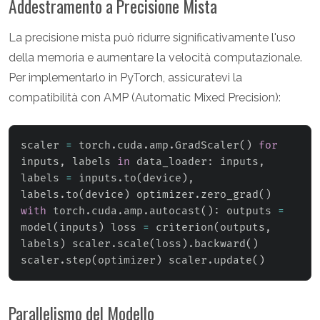
Addestramento a Precisione Mista
La precisione mista può ridurre significativamente l'uso
della memoria e aumentare la velocità computazionale.
Per implementarlo in PyTorch, assicuratevi la
compatibilità con AMP (Automatic Mixed Precision):
scaler 
=
 torch
.
cuda
.
amp
.
GradScaler
(
)
for
inputs
,
 labels 
in
 data_loader
:
 inputs
,
labels 
=
 inputs
.
to
(
device
)
,
labels
.
to
(
device
)
 optimizer
.
zero_grad
(
)
with
 torch
.
cuda
.
amp
.
autocast
(
)
:
 outputs 
=
model
(
inputs
)
 loss 
=
 criterion
(
outputs
,
labels
)
 scaler
.
scale
(
loss
)
.
backward
(
)
scaler
.
step
(
optimizer
)
 scaler
.
update
(
)
Parallelismo del Modello