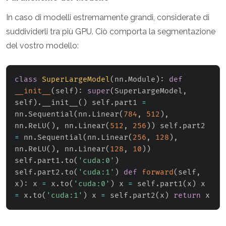
In caso di modelli estremamente grandi, considerate di
suddividerli tra più GPU. Ciò comporta la segmentazione
del vostro modello:
class
SuperLargeModel
(
nn
.
Module
)
:
def
__init__
(
self
)
:
super
(
SuperLargeModel
,
self
)
.
__init__
(
)
 self
.
part1 
=
nn
.
Sequential
(
nn
.
Linear
(
784
,
512
)
,
nn
.
ReLU
(
)
,
 nn
.
Linear
(
512
,
256
)
)
 self
.
part2 
=
 nn
.
Sequential
(
nn
.
Linear
(
256
,
128
)
,
nn
.
ReLU
(
)
,
 nn
.
Linear
(
128
,
10
)
)
self
.
part1
.
to
(
'cuda:0'
)
self
.
part2
.
to
(
'cuda:1'
)
def
forward
(
self
,
x
)
:
 x 
=
 x
.
to
(
'cuda:0'
)
 x 
=
 self
.
part1
(
x
)
 x 
=
 x
.
to
(
'cuda:1'
)
 x 
=
 self
.
part2
(
x
)
return
 x