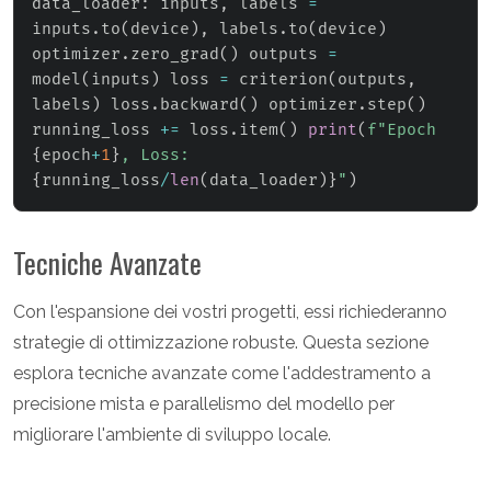
data_loader
:
 inputs
,
 labels 
=
inputs
.
to
(
device
)
,
 labels
.
to
(
device
)
optimizer
.
zero_grad
(
)
 outputs 
=
model
(
inputs
)
 loss 
=
 criterion
(
outputs
,
labels
)
 loss
.
backward
(
)
 optimizer
.
step
(
)
running_loss 
+=
 loss
.
item
(
)
print
(
f"Epoch 
{
epoch
+
1
}
, Loss: 
{
running_loss
/
len
(
data_loader
)
}
"
)
Tecniche Avanzate
Con l'espansione dei vostri progetti, essi richiederanno
strategie di ottimizzazione robuste. Questa sezione
esplora tecniche avanzate come l'addestramento a
precisione mista e parallelismo del modello per
migliorare l'ambiente di sviluppo locale.