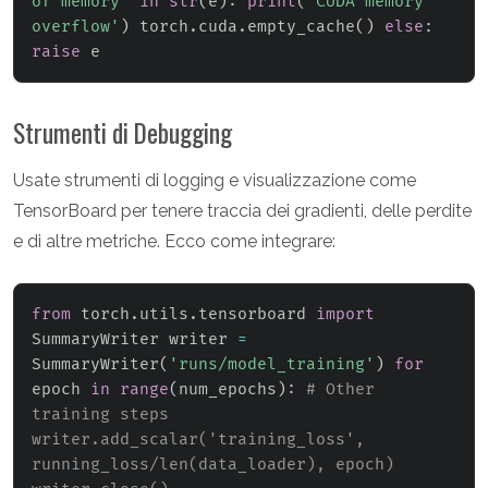
of memory'
in
str
(
e
)
:
print
(
'CUDA memory 
overflow'
)
 torch
.
cuda
.
empty_cache
(
)
else
:
raise
 e
Strumenti di Debugging
Usate strumenti di logging e visualizzazione come
TensorBoard per tenere traccia dei gradienti, delle perdite
e di altre metriche. Ecco come integrare:
from
 torch
.
utils
.
tensorboard 
import
SummaryWriter writer 
=
SummaryWriter
(
'runs/model_training'
)
for
epoch 
in
range
(
num_epochs
)
:
# Other 
training steps 
writer.add_scalar('training_loss', 
running_loss/len(data_loader), epoch) 