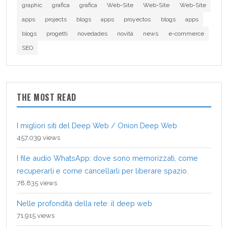
graphic
grafica
grafica
Web-Site
Web-Site
Web-Site
apps
projects
blogs
apps
proyectos
blogs
apps
blogs
progetti
novedades
novità
news
e-commerce
SEO
THE MOST READ
I migliori siti del Deep Web / Onion Deep Web
457,039 views
I file audio WhatsApp: dove sono memorizzati, come
recuperarli e come cancellarli per liberare spazio.
78,835 views
Nelle profondità della rete: il deep web
71,915 views