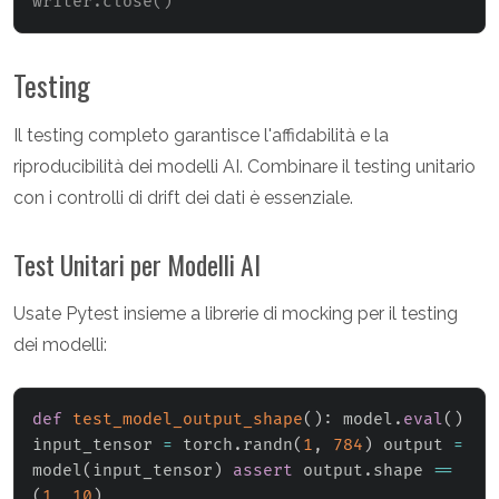
writer.close()
Testing
Il testing completo garantisce l'affidabilità e la
riproducibilità dei modelli AI. Combinare il testing unitario
con i controlli di drift dei dati è essenziale.
Test Unitari per Modelli AI
Usate Pytest insieme a librerie di mocking per il testing
dei modelli:
def
test_model_output_shape
(
)
:
 model
.
eval
(
)
input_tensor 
=
 torch
.
randn
(
1
,
784
)
 output 
=
model
(
input_tensor
)
assert
 output
.
shape 
==
(
1
,
10
)