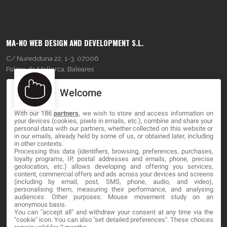
MA-NO WEB DESIGN AND DEVELOPMENT S.L.
C/ Nuredduna 22, 1-3, 07006
Palma de Mallorca, Baleares
Welcome
OUR COMPANY
With our 186
partners
, we wish to store and access information on
About
your devices (cookies, pixels in emails, etc.), combine and share your
personal data with our partners, whether collected on this website or
Blog
in our emails, already held by some of us, or obtained later, including
in other contexts.
Processing this data (identifiers, browsing, preferences, purchases,
Contact
loyalty programs, IP, postal addresses and emails, phone, precise
geolocation, etc.) allows developing and offering you services,
content, commercial offers and ads across your devices and screens
LEGAL
(including by email, post, SMS, phone, audio, and video),
personalising them, measuring their performance, and analysing
audiences. Other purposes: Mouse movement study on an
Cookies
anonymous basis.
You can "accept all" and withdraw your consent at any time via the
Avviso Legale
"cookie" icon
. You can also "set detailed preferences". These choices