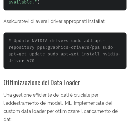
available."
)
Assicuratevi di avere i driver appropriati installati:
# Update NVIDIA drivers sudo add-apt-
repository ppa:graphics-drivers/ppa sudo 
apt-get update sudo apt-get install nvidia-
driver-470
Ottimizzazione dei Data Loader
Una gestione efficiente dei dati è cruciale per
l'addestramento dei modelli ML. Implementate dei
custom data loader per ottimizzare il caricamento dei
dati: