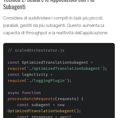
Subagenti
Considera di suddividere i compiti in task più piccoli,
paralleli, gestiti da più subagenti. Questo aumenta la
capacità di throughput e la reattività dell'applicazione.
// scaledOrchestrator.js
const
 OptimizedTranslationSubagent 
=
require
(
'./optimizedTranslationSubagent'
)
;
const
 logActivity 
=
require
(
'./loggingPlugin'
)
;
async
function
processBatchRequests
(
requests
)
{
const
 subagent 
=
new
OptimizedTranslationSubagent
(
)
;
const
 responses 
=
await