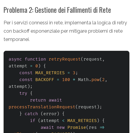
Problema 2: Gestione dei Fallimenti di Rete
Per i servizi connessi in rete, implementa la logica di retry
con backoff esponenziale per mitigare problemi di rete
temporanei.
async
function
retryRequest
(
request
,
attempt 
=
0
)
{
const
MAX_RETRIES
=
3
;
const
BACKOFF
=
100
*
 Math
.
pow
(
2
,
attempt
)
;
try
{
return
await
processTranslationRequest
(
request
)
;
}
catch
(
error
)
{
if
(
attempt 
<
MAX_RETRIES
)
{
await
new
Promise
(
res
=>