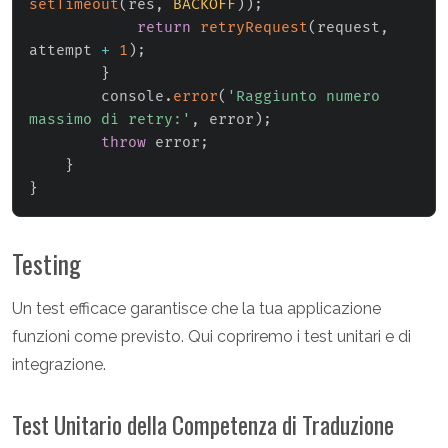
setTimeout
(
res
,
BACKOFF
)
)
;
return
retryRequest
(
request
,
attempt 
+
1
)
;
}
        console
.
error
(
'Raggiunto numero 
massimo di retry:'
,
 error
)
;
throw
 error
;
}
}
Testing
Un test efficace garantisce che la tua applicazione
funzioni come previsto. Qui copriremo i test unitari e di
integrazione.
Test Unitario della Competenza di Traduzione