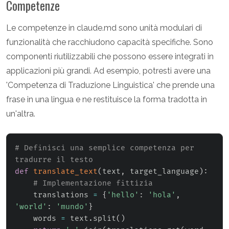
Competenze
Le competenze in claude.md sono unità modulari di
funzionalità che racchiudono capacità specifiche. Sono
componenti riutilizzabili che possono essere integrati in
applicazioni più grandi. Ad esempio, potresti avere una
'Competenza di Traduzione Linguistica' che prende una
frase in una lingua e ne restituisce la forma tradotta in
un'altra.
# Definisci una semplice competenza per 
tradurre il testo
def
translate_text
(
text
,
 target_language
)
:
# Implementazione fittizia
    translations 
=
{
'hello'
:
'hola'
,
'world'
:
'mundo'
}
    words 
=
 text
.
split
(
)