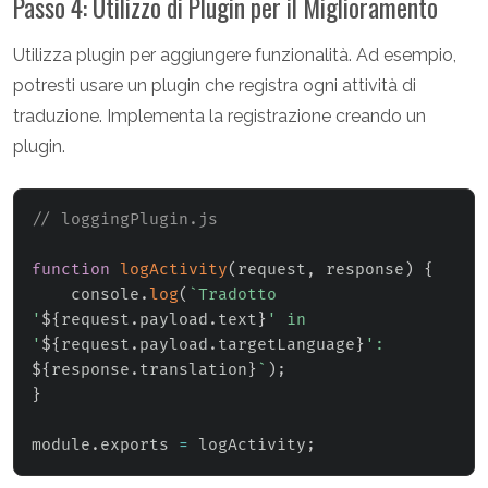
Passo 4: Utilizzo di Plugin per il Miglioramento
Utilizza plugin per aggiungere funzionalità. Ad esempio,
potresti usare un plugin che registra ogni attività di
traduzione. Implementa la registrazione creando un
plugin.
// loggingPlugin.js
function
logActivity
(
request
,
 response
)
{
    console
.
log
(
`
Tradotto 
'
${
request
.
payload
.
text
}
' in 
'
${
request
.
payload
.
targetLanguage
}
': 
${
response
.
translation
}
`
)
;
}
module
.
exports 
=
 logActivity
;