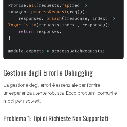
Promise
.
all
(
requests
.
map
(
req
=>
subagent
.
processRequest
(
req
)
)
)
;
    responses
.
forEach
(
(
response
,
 index
)
=>
logActivity
(
requests
[
index
]
,
 response
)
)
;
return
 responses
;
}
module
.
exports 
=
 processBatchRequests
;
Gestione degli Errori e Debugging
La gestione degli errori è essenziale per fornire
un'esperienza utente robusta. Ecco problemi comuni e
modi per risolverli.
Problema 1: Tipi di Richieste Non Supportati