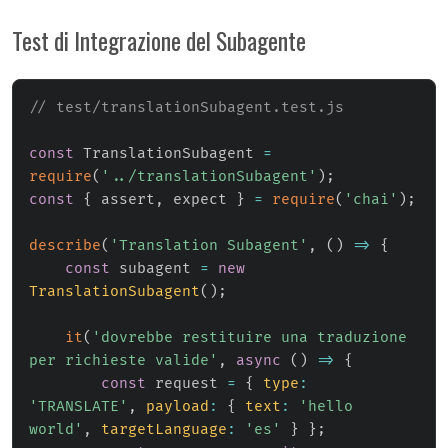
Test di Integrazione del Subagente
// test/translationSubagent.test.js
const
 TranslationSubagent 
=
require
(
'../translationSubagent'
)
;
const
{
 assert
,
 expect 
}
=
require
(
'chai'
)
;
describe
(
'Translation Subagent'
,
(
)
=>
{
const
 subagent 
=
new
TranslationSubagent
(
)
;
it
(
'dovrebbe restituire una traduzione 
per richieste valide'
,
async
(
)
=>
{
const
 request 
=
{
type
:
'TRANSLATE'
,
payload
:
{
text
:
'hello 
world'
,
targetLanguage
:
'es'
}
}
;