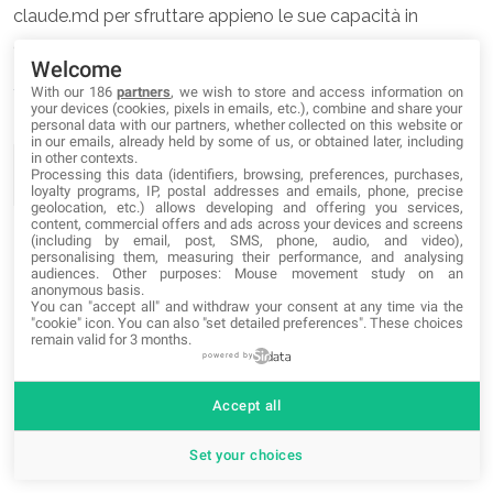
claude.md per sfruttare appieno le sue capacità in
evoluzione.
Welcome
With our 186
partners
, we wish to store and access information on
your devices (cookies, pixels in emails, etc.), combine and share your
Discover more:
personal data with our partners, whether collected on this website or
in our emails, already held by some of us, or obtained later, including
in other contexts.
claude.md
competenze
subagenti
plugin
mcps
Processing this data (identifiers, browsing, preferences, purchases,
loyalty programs, IP, postal addresses and emails, phone, precise
programmazione
tutorial
geolocation, etc.) allows developing and offering you services,
content, commercial offers and ads across your devices and screens
(including by email, post, SMS, phone, audio, and video),
personalising them, measuring their performance, and analysing
audiences. Other purposes: Mouse movement study on an
anonymous basis.
You can "accept all" and withdraw your consent at any time via the
"cookie" icon
. You can also "set detailed preferences". These choices
remain valid for 3 months.
powered by
Accept all
Set your choices