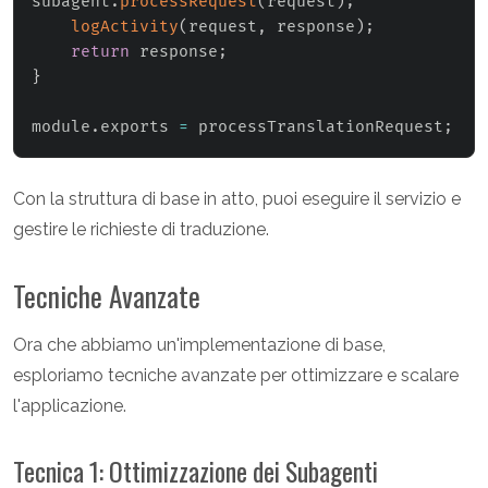
subagent
.
processRequest
(
request
)
;
logActivity
(
request
,
 response
)
;
return
 response
;
}
module
.
exports 
=
 processTranslationRequest
;
Con la struttura di base in atto, puoi eseguire il servizio e
gestire le richieste di traduzione.
Tecniche Avanzate
Ora che abbiamo un'implementazione di base,
esploriamo tecniche avanzate per ottimizzare e scalare
l'applicazione.
Tecnica 1: Ottimizzazione dei Subagenti