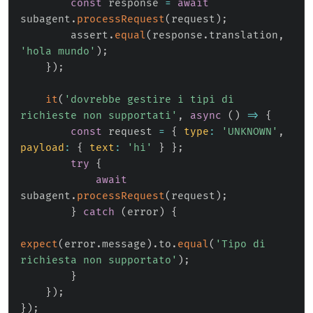
const
 response 
=
await
subagent
.
processRequest
(
request
)
;
        assert
.
equal
(
response
.
translation
,
'hola mundo'
)
;
}
)
;
it
(
'dovrebbe gestire i tipi di 
richieste non supportati'
,
async
(
)
=>
{
const
 request 
=
{
type
:
'UNKNOWN'
,
payload
:
{
text
:
'hi'
}
}
;
try
{
await
subagent
.
processRequest
(
request
)
;
}
catch
(
error
)
{
expect
(
error
.
message
)
.
to
.
equal
(
'Tipo di 
richiesta non supportato'
)
;
}
}
)
;
}
)
;