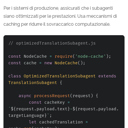
Per i sistemi di produzione, assicurati che i subagenti
siano ottimizzati per le prestazioni. Usa meccanismi di
caching per ridurre il sovraccarico computazionale.
// optimizedTranslationSubagent.js
const
 NodeCache 
=
require
(
'node-cache'
)
;
const
 cache 
=
new
NodeCache
(
)
;
class
OptimizedTranslationSubagent
extends
TranslationSubagent
{
async
processRequest
(
request
)
{
const
 cacheKey 
=
`
${
request
.
payload
.
text
}
-
${
request
.
payload
.
targetLanguage
}
`
;
let
 cachedTranslation 
=