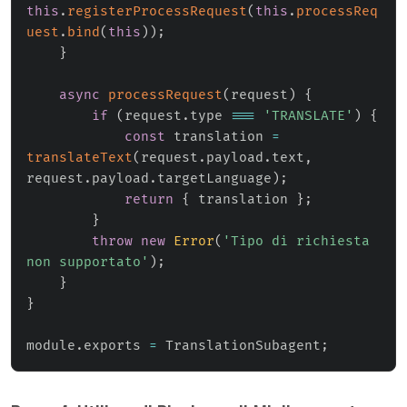
this
.
registerProcessRequest
(
this
.
processReq
uest
.
bind
(
this
)
)
;
}
async
processRequest
(
request
)
{
if
(
request
.
type 
===
'TRANSLATE'
)
{
const
 translation 
=
translateText
(
request
.
payload
.
text
,
request
.
payload
.
targetLanguage
)
;
return
{
 translation 
}
;
}
throw
new
Error
(
'Tipo di richiesta 
non supportato'
)
;
}
}
module
.
exports 
=
 TranslationSubagent
;