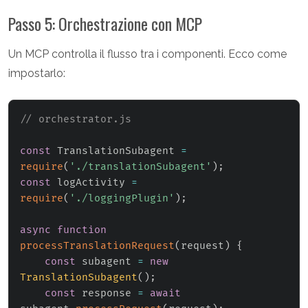
Passo 5: Orchestrazione con MCP
Un MCP controlla il flusso tra i componenti. Ecco come
impostarlo:
// orchestrator.js
const
 TranslationSubagent 
=
require
(
'./translationSubagent'
)
;
const
 logActivity 
=
require
(
'./loggingPlugin'
)
;
async
function
processTranslationRequest
(
request
)
{
const
 subagent 
=
new
TranslationSubagent
(
)
;
const
 response 
=
await