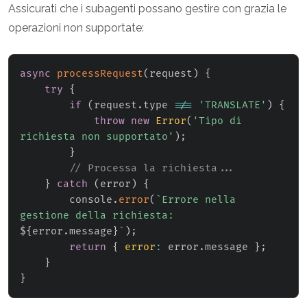
Assicurati che i subagenti possano gestire con grazia le
operazioni non supportate:
async
processRequest
(
request
)
{
try
{
if
(
request
.
type 
!==
'TRANSLATE'
)
{
throw
new
Error
(
'Tipo di 
richiesta non supportato'
)
;
}
// Processa la richiesta...
}
catch
(
error
)
{
        console
.
error
(
`
Errore nella 
gestione della richiesta: 
${
error
.
message
}
`
)
;
return
{
error
:
 error
.
message 
}
;
}
}