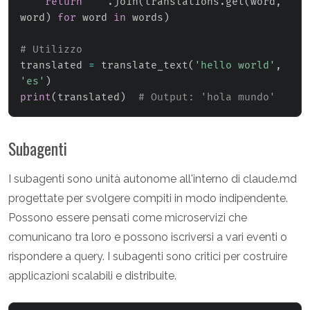
return
' '
.
join
(
translations
.
get
(
word
,
word
)
for
 word 
in
 words
)
# Utilizzo
translated 
=
 translate_text
(
'hello world'
,
'es'
)
print
(
translated
)
# Output: 'hola mundo'
Subagenti
I subagenti sono unità autonome all'interno di claude.md
progettate per svolgere compiti in modo indipendente.
Possono essere pensati come microservizi che
comunicano tra loro e possono iscriversi a vari eventi o
rispondere a query. I subagenti sono critici per costruire
applicazioni scalabili e distribuite.