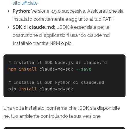
sito ufficiale
.
Python:
Versione 3.9 o successiva. Assicurati che sia
installato correttamente e aggiunto al tuo PATH.
SDK di claude.md:
L'SDK è essenziale per la
costruzione di applicazioni usando claude.md.
Installalo tramite NPM o pip.
# Installa il SDK Node.js di claude.md
npm
install
 claude-md-sdk 
--save
# Installa il SDK Python di claude.md
pip 
install
 claude-md-sdk
Una volta installato, conferma che l'SDK sia disponibile
nel tuo ambiente controllando la sua versione.