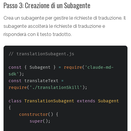
Passo 3: Creazione di un Subagente
Crea un subagente per gestire le richieste di traduzione. Il
subagente ascolterà le richieste di traduzione e
risponderà con il testo tradotto.
// translationSubagent.js
const
{
 Subagent 
}
=
require
(
'claude-md-
sdk'
)
;
const
 translateText 
=
require
(
'./translationSkill'
)
;
class
TranslationSubagent
extends
Subagent
{
constructor
(
)
{
super
(
)
;