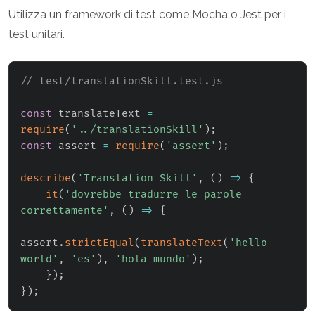
Utilizza un framework di test come Mocha o Jest per i
test unitari.
// test/translationSkill.test.js
const
 translateText 
=
require
(
'../translationSkill'
)
;
const
 assert 
=
require
(
'assert'
)
;
describe
(
'Translation Skill'
,
(
)
=>
{
it
(
'dovrebbe tradurre le parole 
correttamente'
,
(
)
=>
{
assert
.
strictEqual
(
translateText
(
'hello 
world'
,
'es'
)
,
'hola mundo'
)
;
}
)
;
}
)
;