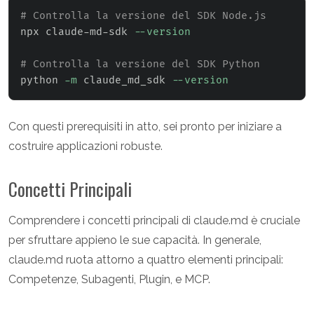
# Controlla la versione del SDK Node.js
npx claude-md-sdk 
--version
# Controlla la versione del SDK Python
python 
-m
 claude_md_sdk 
--version
Con questi prerequisiti in atto, sei pronto per iniziare a
costruire applicazioni robuste.
Concetti Principali
Comprendere i concetti principali di claude.md è cruciale
per sfruttare appieno le sue capacità. In generale,
claude.md ruota attorno a quattro elementi principali:
Competenze, Subagenti, Plugin, e MCP.