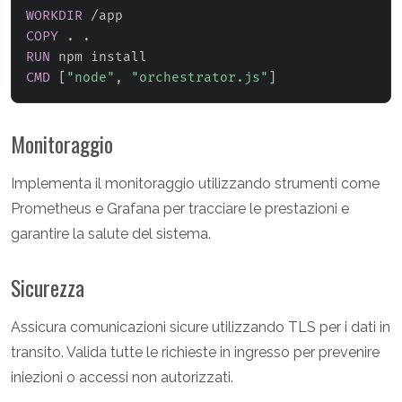
WORKDIR
 /app
COPY
 . .
RUN
 npm install
CMD
 [
"node"
, 
"orchestrator.js"
]
Monitoraggio
Implementa il monitoraggio utilizzando strumenti come
Prometheus e Grafana per tracciare le prestazioni e
garantire la salute del sistema.
Sicurezza
Assicura comunicazioni sicure utilizzando TLS per i dati in
transito. Valida tutte le richieste in ingresso per prevenire
iniezioni o accessi non autorizzati.