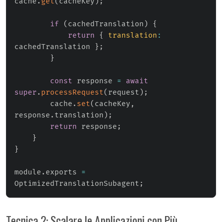
cache
.
get
(
cacheKey
)
;
if
(
cachedTranslation
)
{
return
{
translation
:
cachedTranslation 
}
;
}
const
 response 
=
await
super
.
processRequest
(
request
)
;
        cache
.
set
(
cacheKey
,
response
.
translation
)
;
return
 response
;
}
}
module
.
exports 
=
OptimizedTranslationSubagent
;
Tecnica 2: Scalare le Applicazioni con Più