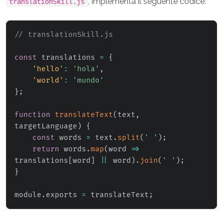
, implementa il seguente codice:
translationSkill.js
// translationSkill.js
const
 translations 
=
{
'hello'
:
'hola'
,
'world'
:
'mundo'
}
;
function
translateText
(
text
,
targetLanguage
)
{
const
 words 
=
 text
.
split
(
' '
)
;
return
 words
.
map
(
word
=>
translations
[
word
]
||
 word
)
.
join
(
' '
)
;
}
module
.
exports 
=
 translateText
;