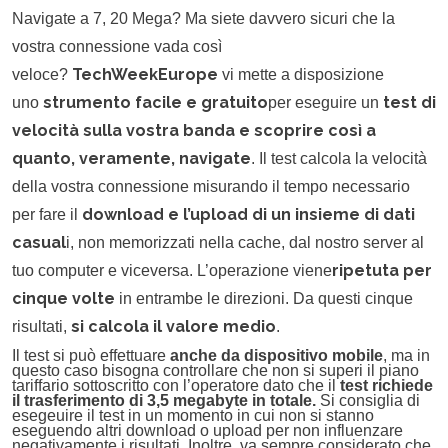
Navigate a 7, 20 Mega? Ma siete davvero sicuri che la
vostra connessione vada così
TechWeekEurope
veloce?
vi mette a disposizione
strumento facile e gratuito
test di
uno
per eseguire un
velocità sulla vostra banda e scoprire così a
quanto, veramente, navigate
. Il test calcola la velocità
della vostra connessione misurando il tempo necessario
download e l’upload di un insieme di dati
per fare il
casual
i, non memorizzati nella cache, dal nostro server al
ripetuta per
tuo computer e viceversa. L’operazione viene
cinque volte
in entrambe le direzioni. Da questi cinque
si calcola il valore medio
risultati,
.
Il test si può effettuare
anche da dispositivo mobile
, ma in
questo caso bisogna controllare che non si superi il piano
tariffario sottoscritto con l’operatore dato che il
test richiede
il trasferimento di 3,5 megabyte in totale.
Si consiglia di
esegeuire il test in un momento in cui non si stanno
eseguendo altri download o upload per non influenzare
negativamente i risultati. Inoltre, va sempre considerato che