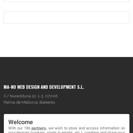
MA-NO WEB DESIGN AND DEVELOPMENT S.L.
C/ Nuredduna 22, 1-3, 07006
Palma de Mallorca, Baleares
OUR COMPANY
Welcome
With our 186
partners
, we wish to store and access information on
About
your devices (cookies, pixels in emails, etc.), combine and share your