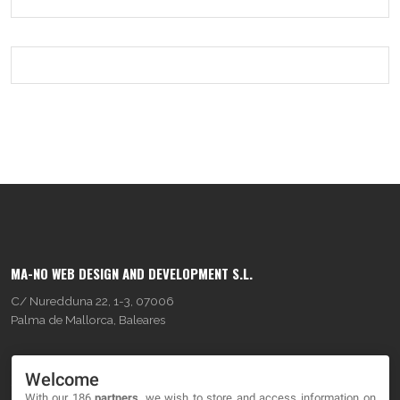
MA-NO WEB DESIGN AND DEVELOPMENT S.L.
C/ Nuredduna 22, 1-3, 07006
Palma de Mallorca, Baleares
OUR COMPANY
Welcome
With our 186
partners
, we wish to store and access information on