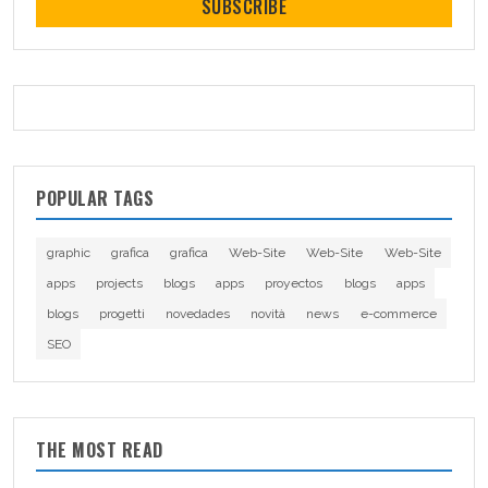
SUBSCRIBE
POPULAR TAGS
graphic
grafica
grafica
Web-Site
Web-Site
Web-Site
apps
projects
blogs
apps
proyectos
blogs
apps
blogs
progetti
novedades
novità
news
e-commerce
SEO
THE MOST READ