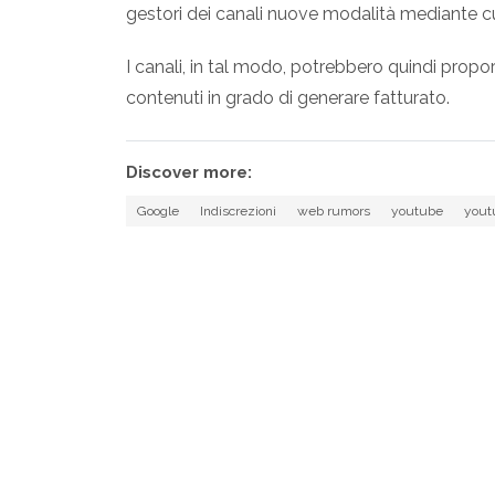
gestori dei canali nuove modalità mediante cui
I canali, in tal modo, potrebbero quindi proporre 
contenuti in grado di generare fatturato.
Discover more:
Google
Indiscrezioni
web rumors
youtube
yout