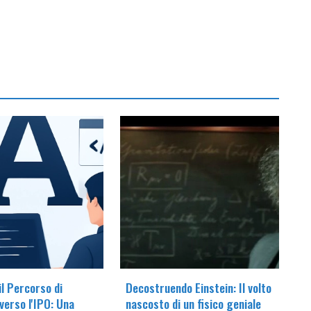
il Percorso di
Decostruendo Einstein: Il volto
verso l'IPO: Una
nascosto di un fisico geniale