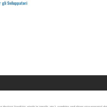
r gli Sviluppatori
OUR COMPANY
LE
r devices (cookies, pixels in emails, etc.), combine and share your personal dat