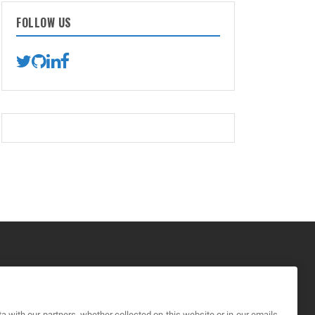
FOLLOW US
GAL
a with our partners, whether collected on this website or in our emails,