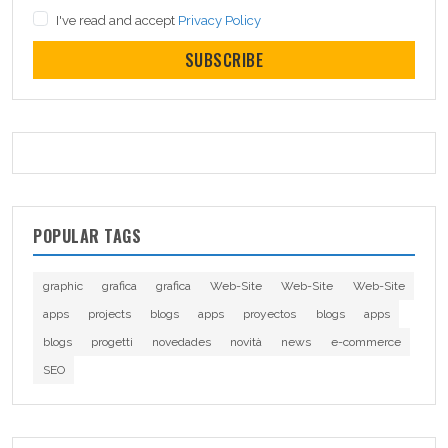
I've read and accept
Privacy Policy
SUBSCRIBE
POPULAR TAGS
graphic
grafica
grafica
Web-Site
Web-Site
Web-Site
apps
projects
blogs
apps
proyectos
blogs
apps
blogs
progetti
novedades
novità
news
e-commerce
SEO