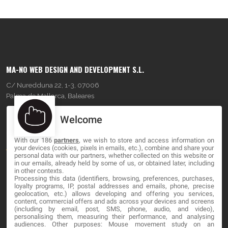
MA-NO WEB DESIGN AND DEVELOPMENT S.L.
C/ Nuredduna 22, 1-3, 07006
Palma de Mallorca, Baleares
Welcome
OUR COMPANY
With our 186
partners
, we wish to store and access information on
About
your devices (cookies, pixels in emails, etc.), combine and share your
personal data with our partners, whether collected on this website or
Blog
in our emails, already held by some of us, or obtained later, including
in other contexts.
Processing this data (identifiers, browsing, preferences, purchases,
Contact
loyalty programs, IP, postal addresses and emails, phone, precise
geolocation, etc.) allows developing and offering you services,
content, commercial offers and ads across your devices and screens
LEGAL
(including by email, post, SMS, phone, audio, and video),
personalising them, measuring their performance, and analysing
audiences. Other purposes: Mouse movement study on an