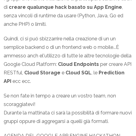
di
creare qualunque hack basato su App Engine
,
senza vincoli di runtime da usare (Python, Java, Go ed
anche PHP) o limiti.
Quindi, ci si puó sbizzarrire nella creazione di un un
semplice backend o di un frontend web o mobile...È
ammesso anch el'utilizzo di tutte le altre tecnologie della
Google Cloud Platform:
Cloud Endpoints
per creare API
RESTful,
Cloud Storage
e
Cloud SQL
, le
Prediction
API
ecc ecc.
Se non fate in tempo a creare un vostro team, non
scoraggiatevi!
Durante la mattinata ci sarà la possibilità di formare nuovi
gruppi oppure di aggregarsi a quelli già formati.
AGENDA DEL GOOGLE APP ENGINE HACKATHON