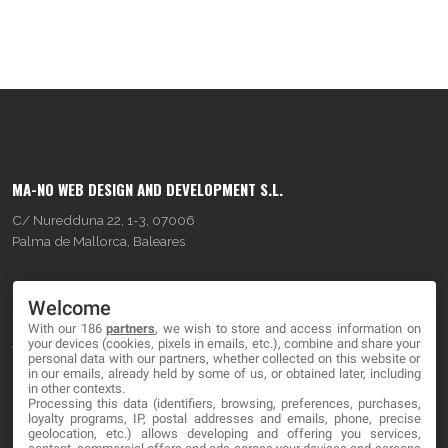
MA-NO WEB DESIGN AND DEVELOPMENT S.L.
C/ Nuredduna 22, 1-3, 07006
Palma de Mallorca, Baleares
OUR COMPANY
Welcome
With our 186
partners
, we wish to store and access information on
About
your devices (cookies, pixels in emails, etc.), combine and share your
personal data with our partners, whether collected on this website or
Blog
in our emails, already held by some of us, or obtained later, including
in other contexts.
Processing this data (identifiers, browsing, preferences, purchases,
Contact
loyalty programs, IP, postal addresses and emails, phone, precise
geolocation, etc.) allows developing and offering you services,