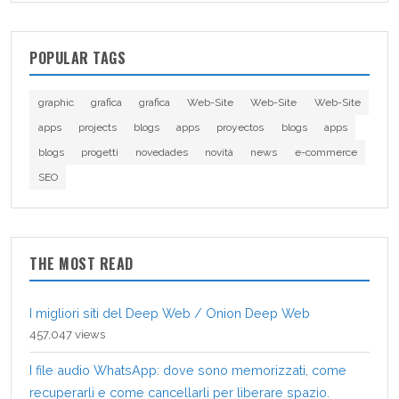
POPULAR TAGS
graphic
grafica
grafica
Web-Site
Web-Site
Web-Site
apps
projects
blogs
apps
proyectos
blogs
apps
blogs
progetti
novedades
novità
news
e-commerce
SEO
THE MOST READ
I migliori siti del Deep Web / Onion Deep Web
457,047 views
I file audio WhatsApp: dove sono memorizzati, come
recuperarli e come cancellarli per liberare spazio.