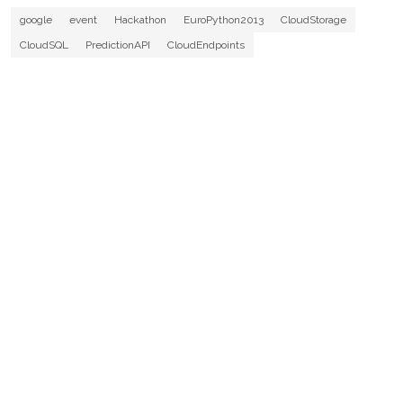
google
event
Hackathon
EuroPython2013
CloudStorage
CloudSQL
PredictionAPI
CloudEndpoints