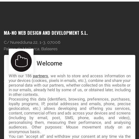
MA-NO WEB DESIGN AND DEVELOPMENT S.L.
C/ Nuredduna 22, 1-3, 07006
Palma de Mallorca, Baleares
Welcome
OUR COMPANY
With our 186
partners
, we wish to store and access information on
About
your devices (cookies, pixels in emails, etc.), combine and share your
personal data with our partners, whether collected on this website or
Blog
in our emails, already held by some of us, or obtained later, including
in other contexts.
Processing this data (identifiers, browsing, preferences, purchases,
Contact
loyalty programs, IP, postal addresses and emails, phone, precise
geolocation, etc.) allows developing and offering you services,
content, commercial offers and ads across your devices and screens
LEGAL
(including by email, post, SMS, phone, audio, and video),
personalising them, measuring their performance, and analysing
audiences. Other purposes: Mouse movement study on an
Cookies
anonymous basis.
You can "accept all" and withdraw your consent at any time via the