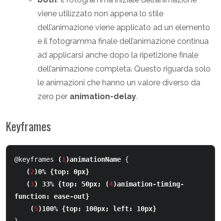
viene utilizzato non appena lo stile
dell’animazione viene applicato ad un elemento
e il fotogramma finale dell’animazione continua
ad applicarsi anche dopo la ripetizione finale
dell’animazione completa. Questo riguarda solo
le animazioni che hanno un valore diverso da
zero per
animation-delay
.
Keyframes
@keyframes 
(
1
)
animationName
   (
2
)0% {top: 0px}
   (
3
) 33% {top: 50px; 
(
4
)animation-timing-
function: ease-out
}
(
5
)
100% {top: 100px; left: 10px}