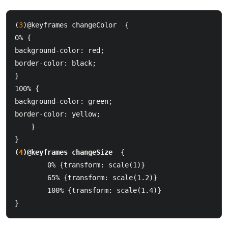
(
3
)@keyframes changeColor  {  

0% {  		

background-color: red;  		

border-color: black;  	

}  	

100% { 

background-color: green;  		

border-color: yellow;  	

    }  

}  
(
4
)@keyframes changeSize 
 {  	

        0% {transform: scale(1)}  	

        65% {transform: scale(1.2)}  	

        100% {transform: scale(1.4)}  

}  