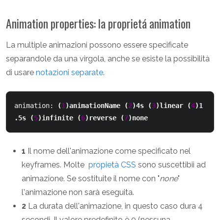
Animation properties: la proprietá animation
La multiple animazioni possono essere specificate
separandole da una virgola, anche se esiste la possibilità
di usare
notazioni separate
.
animation: 
(
1
)animationName
(
2
)4s
(
3
)
linear
(
4
)1
.5s
(
5
)
infinite
(
6
)
reverse
(
7
)
none
1
Il nome dell'animazione come specificato nel
keyframes. Molte
propietà CSS
sono suscettibii ad
animazione. Se sostituite il nome con "
none
"
l'animazione non sarà eseguita.
2
La durata dell'animazione, in questo caso dura 4
secondi. Il valore predefinito è 0 (nessuna