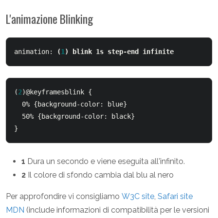
L'animazione Blinking
animation: 
(
1
) blink 1s step-end infinite
(
2
)@keyframesblink {  	

  0% {background-color: blue}  	

  50% {background-color: black}  

}  
1
Dura un secondo e viene eseguita all'infinito.
2
Il colore di sfondo cambia dal blu al nero
Per approfondire vi consigliamo
W3C site
,
Safari site
MDN
(include informazioni di compatibilità per le versioni