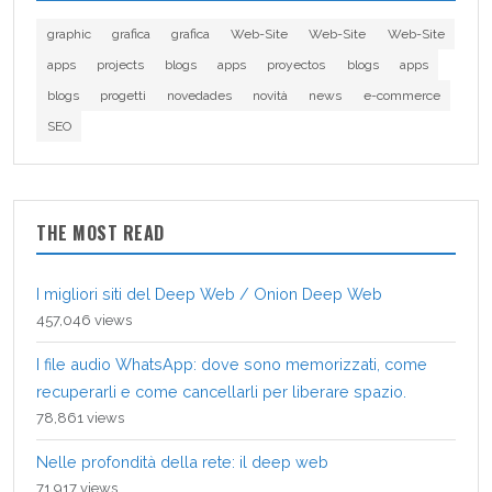
graphic
grafica
grafica
Web-Site
Web-Site
Web-Site
apps
projects
blogs
apps
proyectos
blogs
apps
blogs
progetti
novedades
novità
news
e-commerce
SEO
THE MOST READ
I migliori siti del Deep Web / Onion Deep Web
457,046 views
I file audio WhatsApp: dove sono memorizzati, come
recuperarli e come cancellarli per liberare spazio.
78,861 views
Nelle profondità della rete: il deep web
71,917 views