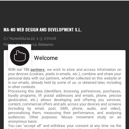
MA-NO WEB DESIGN AND DEVELOPMENT S.L.
C/ Nuredduna 22, 1-3, 07006
Palma de Mallorca, Baleares
Welcome
OUR COMPANY
With our 186
partners
, we wish to store and access information on
About
your devices (cookies, pixels in emails, etc.), combine and share your
personal data with our partners, whether collected on this website or
Blog
in our emails, already held by some of us, or obtained later, including
in other contexts.
Processing this data (identifiers, browsing, preferences, purchases,
Contact
loyalty programs, IP, postal addresses and emails, phone, precise
geolocation, etc.) allows developing and offering you services,
content, commercial offers and ads across your devices and screens
LEGAL
(including by email, post, SMS, phone, audio, and video),
personalising them, measuring their performance, and analysing
audiences. Other purposes: Mouse movement study on an
Terminos y Condiciones
anonymous basis.
You can "accept all" and withdraw your consent at any time via the