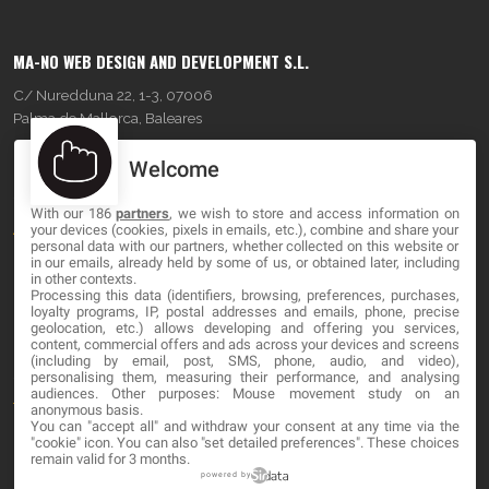
MA-NO WEB DESIGN AND DEVELOPMENT S.L.
C/ Nuredduna 22, 1-3, 07006
Palma de Mallorca, Baleares
Welcome
OUR COMPANY
With our 186
partners
, we wish to store and access information on
About
your devices (cookies, pixels in emails, etc.), combine and share your
personal data with our partners, whether collected on this website or
Blog
in our emails, already held by some of us, or obtained later, including
in other contexts.
Processing this data (identifiers, browsing, preferences, purchases,
Contact
loyalty programs, IP, postal addresses and emails, phone, precise
geolocation, etc.) allows developing and offering you services,
content, commercial offers and ads across your devices and screens
LEGAL
(including by email, post, SMS, phone, audio, and video),
personalising them, measuring their performance, and analysing
audiences. Other purposes: Mouse movement study on an
Terminos y Condiciones
anonymous basis.
You can "accept all" and withdraw your consent at any time via the
Política de Privacidad
"cookie" icon
. You can also "set detailed preferences". These choices
remain valid for 3 months.
Cookies
powered by