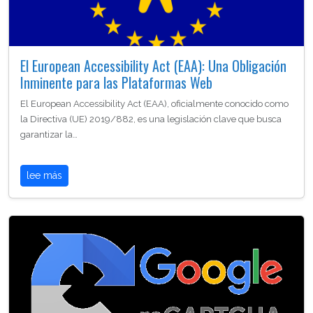
El European Accessibility Act (EAA): Una Obligación
Inminente para las Plataformas Web
El European Accessibility Act (EAA), oficialmente conocido como
la Directiva (UE) 2019/882, es una legislación clave que busca
garantizar la…
lee más