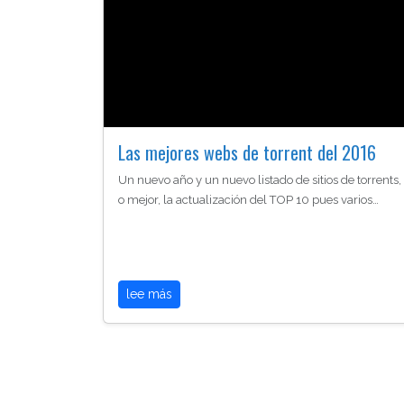
Las mejores webs de torrent del 2016
Un nuevo año y un nuevo listado de sitios de torrents,
o mejor, la actualización del TOP 10 pues varios…
lee más