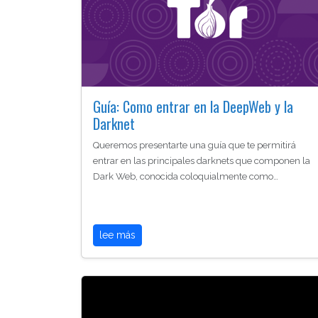
Guía: Como entrar en la DeepWeb y la
Darknet
Queremos presentarte una guía que te permitirá
entrar en las principales darknets que componen la
Dark Web, conocida coloquialmente como…
lee más