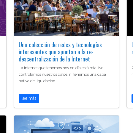
Una colección de redes y tecnologías
interesantes que apuntan a la re-
descentralización de la Internet
La Internet que tenemos hoy en día está rota. No
controlamos nuestros datos, ni tenemos una capa
nativa de liquidación…
lee más