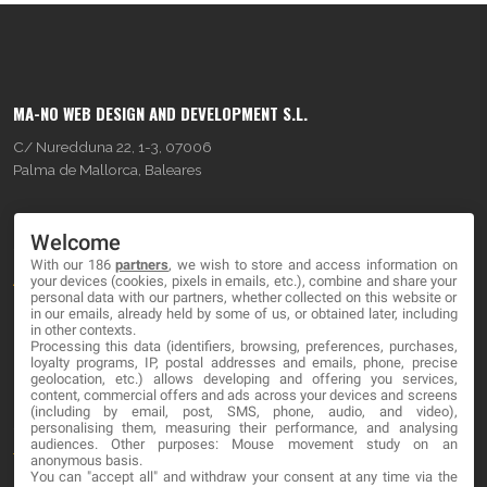
MA-NO WEB DESIGN AND DEVELOPMENT S.L.
C/ Nuredduna 22, 1-3, 07006
Palma de Mallorca, Baleares
OUR COMPANY
Welcome
With our 186
partners
, we wish to store and access information on
About
your devices (cookies, pixels in emails, etc.), combine and share your
personal data with our partners, whether collected on this website or
Blog
in our emails, already held by some of us, or obtained later, including
in other contexts.
Processing this data (identifiers, browsing, preferences, purchases,
Contact
loyalty programs, IP, postal addresses and emails, phone, precise
geolocation, etc.) allows developing and offering you services,
content, commercial offers and ads across your devices and screens
LEGAL
(including by email, post, SMS, phone, audio, and video),
personalising them, measuring their performance, and analysing
audiences. Other purposes: Mouse movement study on an
Terminos y Condiciones
anonymous basis.
You can "accept all" and withdraw your consent at any time via the