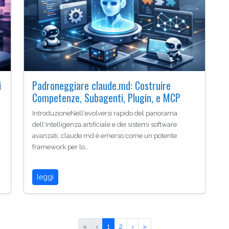
i
Padroneggiare claude.md: Costruire
Competenze, Subagenti, Plugin, e MCP
IntroduzioneNell'evolversi rapido del panorama
n
dell'intelligenza artificiale e dei sistemi software
avanzati, claude.md è emerso come un potente
framework per lo…
leggi
«
‹
1
2
›
»