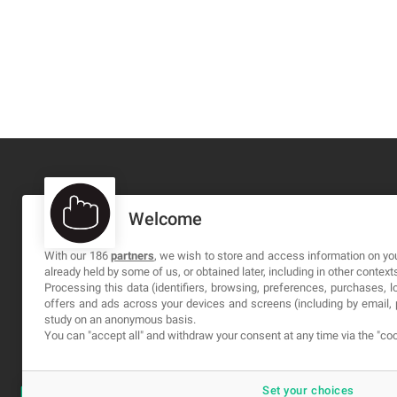
Welcome
MA-NO WEB DESIGN AND DEVELOPMENT S.L.
C/ Nuredduna 22, 1-3, 07006
With our 186
partners
, we wish to store and access information on you
already held by some of us, or obtained later, including in other context
Palma de Mallorca, Baleares
Processing this data (identifiers, browsing, preferences, purchases, 
offers and ads across your devices and screens (including by email
study on an anonymous basis.
You can "accept all" and withdraw your consent at any time via the "coo
Set your choices