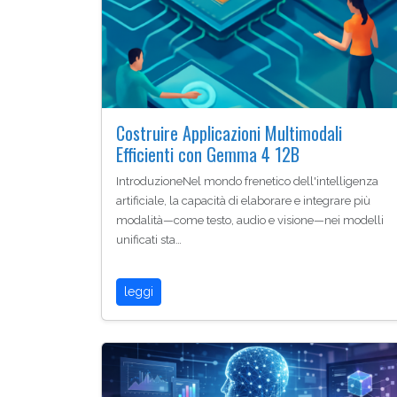
Costruire Applicazioni Multimodali
Efficienti con Gemma 4 12B
IntroduzioneNel mondo frenetico dell'intelligenza
artificiale, la capacità di elaborare e integrare più
modalità—come testo, audio e visione—nei modelli
unificati sta…
leggi