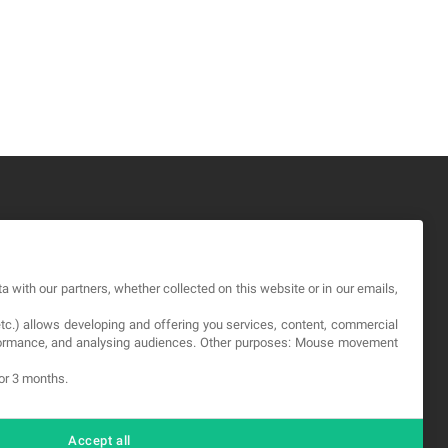
GAL
a with our partners, whether collected on this website or in our emails,
okies
etc.) allows developing and offering you services, content, commercial
viso Legale
erformance, and analysing audiences. Other purposes: Mouse movement
itica sulla privacy
for 3 months.
Accept all