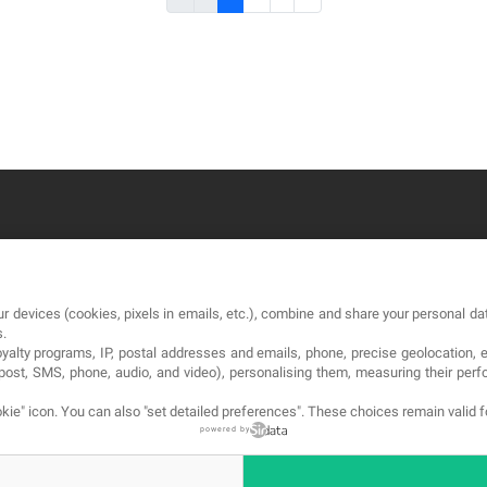
OUR COMPANY
LE
r devices (cookies, pixels in emails, etc.), combine and share your personal dat
About
Co
s.
loyalty programs, IP, postal addresses and emails, phone, precise geolocation, 
Blog
Av
, post, SMS, phone, audio, and video), personalising them, measuring their p
Contact
Pol
kie" icon
. You can also "set detailed preferences". These choices remain valid 
powered by