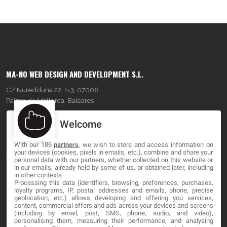
MA-NO WEB DESIGN AND DEVELOPMENT S.L.
C/ Nuredduna 22, 1-3, 07006
Palma de Mallorca, Baleares
Welcome
OUR COMPANY
With our 186
partners
, we wish to store and access information on
About
your devices (cookies, pixels in emails, etc.), combine and share your
personal data with our partners, whether collected on this website or
Blog
in our emails, already held by some of us, or obtained later, including
in other contexts.
Processing this data (identifiers, browsing, preferences, purchases,
Contact
loyalty programs, IP, postal addresses and emails, phone, precise
geolocation, etc.) allows developing and offering you services,
content, commercial offers and ads across your devices and screens
LEGAL
(including by email, post, SMS, phone, audio, and video),
personalising them, measuring their performance, and analysing