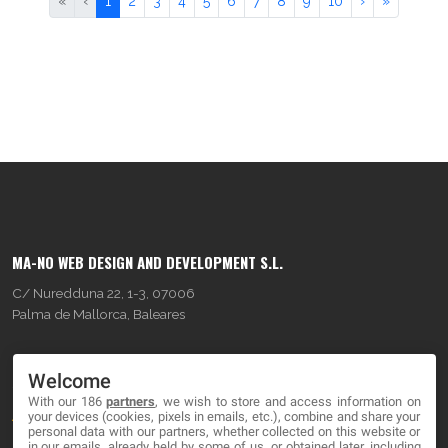
«
‹
1
2
3
4
5
6
7
8
9
10
›
»
MA-NO WEB DESIGN AND DEVELOPMENT S.L.
C/ Nuredduna 22, 1-3, 07006
Palma de Mallorca, Baleares
OUR COMPANY
Welcome
With our 186
partners
, we wish to store and access information on
About
your devices (cookies, pixels in emails, etc.), combine and share your
personal data with our partners, whether collected on this website or
Blog
in our emails, already held by some of us, or obtained later, including