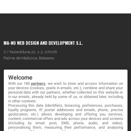
MA-NO WEB DESIGN AND DEVELOPMENT S.L.
C/ Nuredduna 22, 1-3, 07006
Palma de Mallorca, Baleares
OUR COMPANY
Welcome
With our 186
partners
, we wish to store and access information on
About
your devices (cookies, pixels in emails, etc.), combine and share your
personal data with our partners, whether collected on this website or
Blog
in our emails, already held by some of us, or obtained later, including
in other contexts.
Processing this data (identifiers, browsing, preferences, purchases,
Contact
loyalty programs, IP, postal addresses and emails, phone, precise
geolocation, etc.) allows developing and offering you services,
content, commercial offers and ads across your devices and screens
LEGAL
(including by email, post, SMS, phone, audio, and video),
personalising them, measuring their performance, and analysing