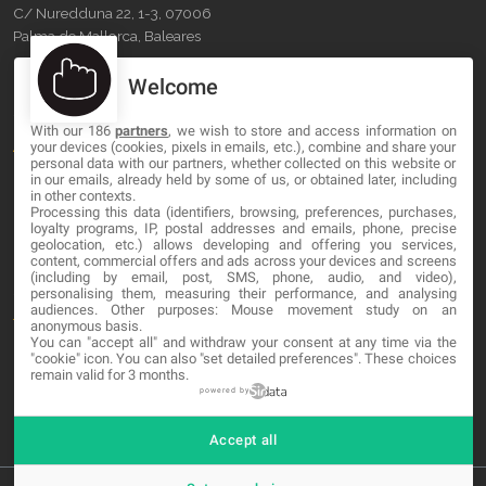
C/ Nuredduna 22, 1-3, 07006
Palma de Mallorca, Baleares
Welcome
OUR COMPANY
With our 186
partners
, we wish to store and access information on
About
your devices (cookies, pixels in emails, etc.), combine and share your
personal data with our partners, whether collected on this website or
Blog
in our emails, already held by some of us, or obtained later, including
in other contexts.
Processing this data (identifiers, browsing, preferences, purchases,
Contact
loyalty programs, IP, postal addresses and emails, phone, precise
geolocation, etc.) allows developing and offering you services,
content, commercial offers and ads across your devices and screens
LEGAL
(including by email, post, SMS, phone, audio, and video),
personalising them, measuring their performance, and analysing
audiences. Other purposes: Mouse movement study on an
Terminos y Condiciones
anonymous basis.
You can "accept all" and withdraw your consent at any time via the
Política de Privacidad
"cookie" icon
. You can also "set detailed preferences". These choices
remain valid for 3 months.
Cookies
powered by
Accept all