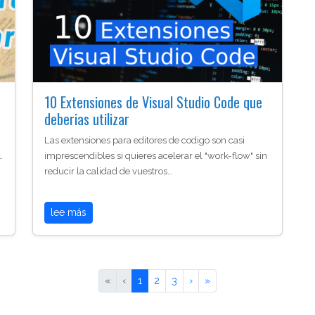
10 Extensiones de Visual Studio Code que
deberias utilizar
Las extensiones para editores de codigo son casi
…
imprescendibles si quieres acelerar el "work-flow" sin
reducir la calidad de vuestros…
lee más
«
‹
1
2
3
›
»