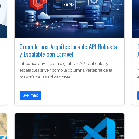
Creando una Arquitectura de API Robusta
y Escalable con Laravel
IntroducciónEn la era digital, las API resilientes y
escalables sirven como la columna vertebral de la
mayoría de las aplicaciones…
lee más