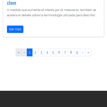
clave
A medida que aumenta el interés por el metaverso, también se
acelera el debate sobre la terminología utilizada para describir…
lee más
«
‹
1
2
3
4
5
6
7
8
9
›
»