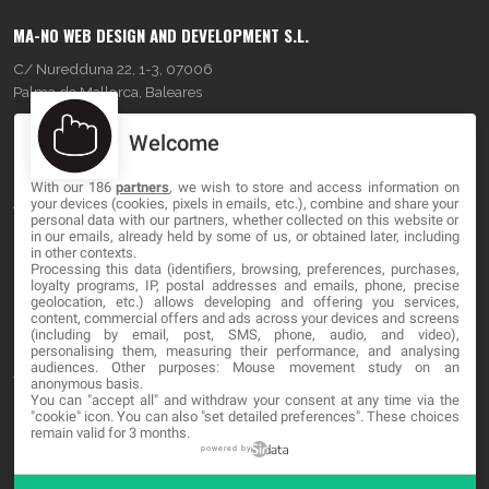
MA-NO WEB DESIGN AND DEVELOPMENT S.L.
C/ Nuredduna 22, 1-3, 07006
Palma de Mallorca, Baleares
Welcome
OUR COMPANY
With our 186
partners
, we wish to store and access information on
About
your devices (cookies, pixels in emails, etc.), combine and share your
personal data with our partners, whether collected on this website or
Blog
in our emails, already held by some of us, or obtained later, including
in other contexts.
Processing this data (identifiers, browsing, preferences, purchases,
Contact
loyalty programs, IP, postal addresses and emails, phone, precise
geolocation, etc.) allows developing and offering you services,
content, commercial offers and ads across your devices and screens
LEGAL
(including by email, post, SMS, phone, audio, and video),
personalising them, measuring their performance, and analysing
audiences. Other purposes: Mouse movement study on an
Terminos y Condiciones
anonymous basis.
You can "accept all" and withdraw your consent at any time via the
Política de Privacidad
"cookie" icon
. You can also "set detailed preferences". These choices
remain valid for 3 months.
Cookies
powered by