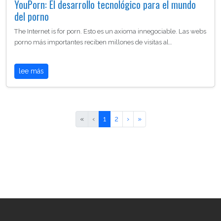
YouPorn: El desarrollo tecnológico para el mundo
del porno
The Internet is for porn. Esto es un axioma innegociable. Las webs
porno más importantes reciben millones de visitas al…
lee más
«
‹
1
2
›
»