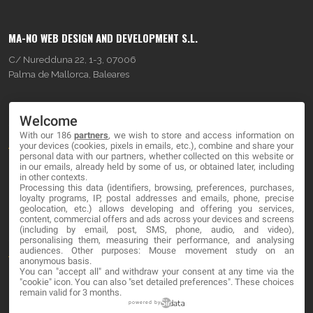
MA-NO WEB DESIGN AND DEVELOPMENT S.L.
C/ Nuredduna 22, 1-3, 07006
Palma de Mallorca, Baleares
OUR COMPANY
Welcome
With our 186
partners
, we wish to store and access information on
About
your devices (cookies, pixels in emails, etc.), combine and share your
personal data with our partners, whether collected on this website or
Blog
in our emails, already held by some of us, or obtained later, including
in other contexts.
Processing this data (identifiers, browsing, preferences, purchases,
Contact
loyalty programs, IP, postal addresses and emails, phone, precise
geolocation, etc.) allows developing and offering you services,
content, commercial offers and ads across your devices and screens
LEGAL
(including by email, post, SMS, phone, audio, and video),
personalising them, measuring their performance, and analysing
audiences. Other purposes: Mouse movement study on an
Terminos y Condiciones
anonymous basis.
You can "accept all" and withdraw your consent at any time via the
Política de Privacidad
"cookie" icon
. You can also "set detailed preferences". These choices
remain valid for 3 months.
Cookies
powered by