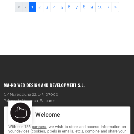
«
‹
1
2
3
4
5
6
7
8
9
10
›
»
MA-NO WEB DESIGN AND DEVELOPMENT S.L.
C/ Nuredduna 22, 1-3, 07006
Palma de Mallorca, Baleares
Welcome
OUR COMPANY
With our 186
partners
, we wish to store and access information on
About
your devices (cookies, pixels in emails, etc.), combine and share your