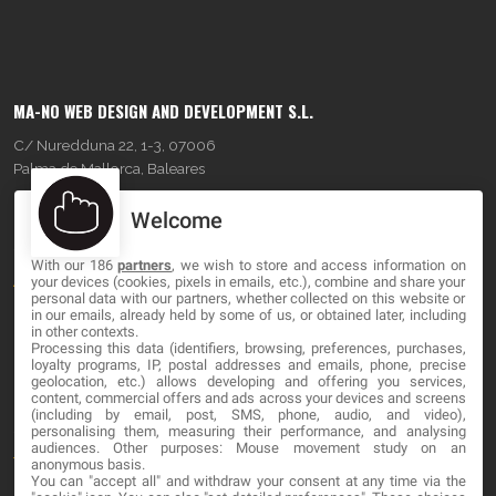
MA-NO WEB DESIGN AND DEVELOPMENT S.L.
C/ Nuredduna 22, 1-3, 07006
Palma de Mallorca, Baleares
Welcome
OUR COMPANY
With our 186
partners
, we wish to store and access information on
About
your devices (cookies, pixels in emails, etc.), combine and share your
personal data with our partners, whether collected on this website or
Blog
in our emails, already held by some of us, or obtained later, including
in other contexts.
Processing this data (identifiers, browsing, preferences, purchases,
Contact
loyalty programs, IP, postal addresses and emails, phone, precise
geolocation, etc.) allows developing and offering you services,
content, commercial offers and ads across your devices and screens
LEGAL
(including by email, post, SMS, phone, audio, and video),
personalising them, measuring their performance, and analysing
audiences. Other purposes: Mouse movement study on an
Terminos y Condiciones
anonymous basis.
You can "accept all" and withdraw your consent at any time via the