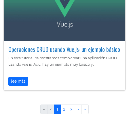
Operaciones CRUD usando Vue.js: un ejemplo básico
En este tutorial, te mostramos cómo crear una aplicación CRUD
usando vue js. Aquí hay un ejemplo muy básico y…
lee más
«
‹
1
2
3
›
»