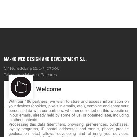
MA-NO WEB DESIGN AND DEVELOPMENT S.L.
C/ Nuredduna 22, 1-3, 07006
Palma de Mallorca, Baleares
Welcome
OUR COMPANY
With our 186
partners
, we wish to store and access information on
About
your devices (cookies, pixels in emails, etc.), combine and share your
personal data with our partners, whether collected on this website or
Blog
in our emails, already held by some of us, or obtained later, including
in other contexts.
Processing this data (identifiers, browsing, preferences, purchases,
Contact
loyalty programs, IP, postal addresses and emails, phone, precise
geolocation, etc.) allows developing and offering you services,