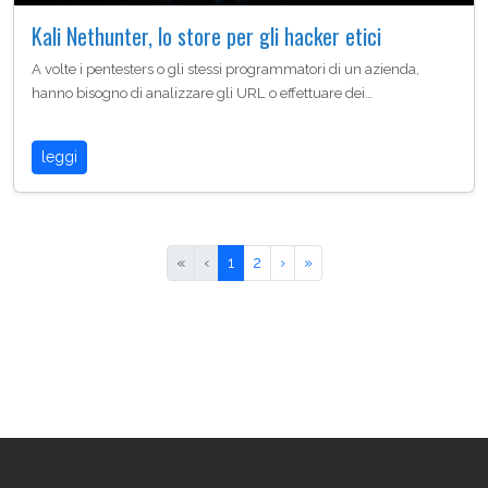
Kali Nethunter, lo store per gli hacker etici
A volte i pentesters o gli stessi programmatori di un azienda,
hanno bisogno di analizzare gli URL o effettuare dei…
leggi
«
‹
1
2
›
»