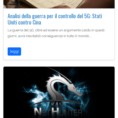
Analisi della guerra per il controllo del 5G: Stati
Uniti contro Cina
La guerra del 5G, oltre ad essere un argomento caldo in questi
giorni, avrà inevitabili conseguenze in tutto il mondo.…
leggi