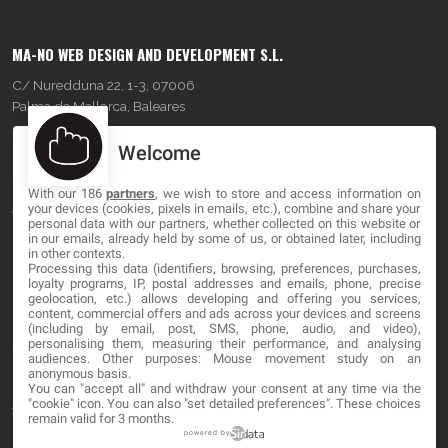
MA-NO WEB DESIGN AND DEVELOPMENT S.L.
C/ Nuredduna 22, 1-3, 07006
Palma de Mallorca, Baleares
Welcome
OUR COMPANY
With our 186
partners
, we wish to store and access information on
About
your devices (cookies, pixels in emails, etc.), combine and share your
personal data with our partners, whether collected on this website or
Blog
in our emails, already held by some of us, or obtained later, including
in other contexts.
Processing this data (identifiers, browsing, preferences, purchases,
Contact
loyalty programs, IP, postal addresses and emails, phone, precise
geolocation, etc.) allows developing and offering you services,
content, commercial offers and ads across your devices and screens
LEGAL
(including by email, post, SMS, phone, audio, and video),
personalising them, measuring their performance, and analysing
audiences. Other purposes: Mouse movement study on an
Cookies
anonymous basis.
You can "accept all" and withdraw your consent at any time via the
Avviso Legale
"cookie" icon
. You can also "set detailed preferences". These choices
remain valid for 3 months.
Politica sulla privacy
powered by