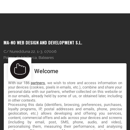
MA-NO WEB DESIGN AND DEVELOPMENT S.L.
C/ Nuredduna 22, 1-3, 07006
Palma de Mallorca, Baleares
Welcome
OUR COMPANY
With our 186
partners
, we wish to store and access information on
About
your devices (cookies, pixels in emails, etc.), combine and share your
personal data with our partners, whether collected on this website or
Blog
in our emails, already held by some of us, or obtained later, including
in other contexts.
Processing this data (identifiers, browsing, preferences, purchases,
Contact
loyalty programs, IP, postal addresses and emails, phone, precise
geolocation, etc.) allows developing and offering you services,
content, commercial offers and ads across your devices and screens
LEGAL
(including by email, post, SMS, phone, audio, and video),
personalising them, measuring their performance, and analysing