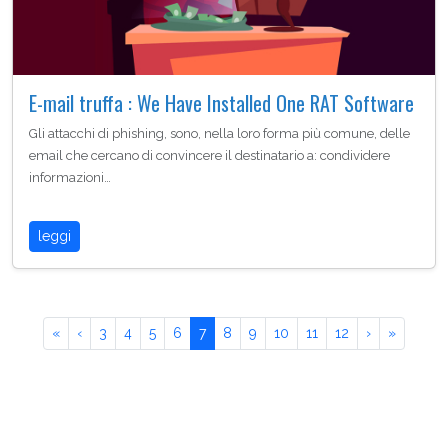
E-mail truffa : We Have Installed One RAT Software
Gli attacchi di phishing, sono, nella loro forma più comune, delle
email che cercano di convincere il destinatario a: condividere
informazioni…
leggi
«
‹
3
4
5
6
7
8
9
10
11
12
›
»