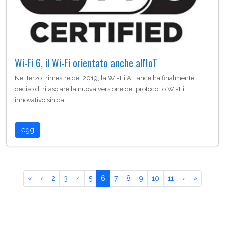
Wi-Fi 6, il Wi-Fi orientato anche all'IoT
Nel terzo trimestre del 2019, la Wi-Fi Alliance ha finalmente
deciso di rilasciare la nuova versione del protocollo Wi-Fi,
innovativo sin dal…
leggi
«
‹
2
3
4
5
6
7
8
9
10
11
›
»