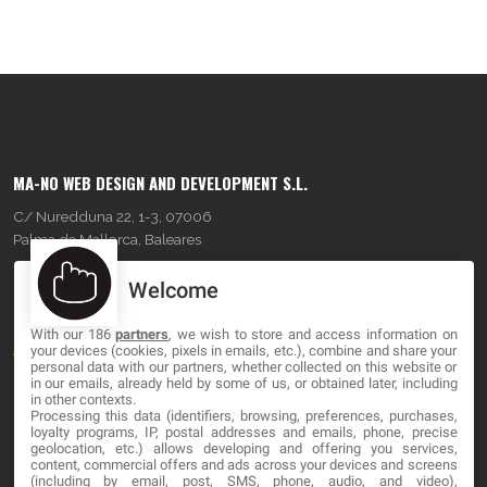
MA-NO WEB DESIGN AND DEVELOPMENT S.L.
C/ Nuredduna 22, 1-3, 07006
Palma de Mallorca, Baleares
Welcome
OUR COMPANY
With our 186
partners
, we wish to store and access information on
About
your devices (cookies, pixels in emails, etc.), combine and share your
personal data with our partners, whether collected on this website or
Blog
in our emails, already held by some of us, or obtained later, including
in other contexts.
Processing this data (identifiers, browsing, preferences, purchases,
Contact
loyalty programs, IP, postal addresses and emails, phone, precise
geolocation, etc.) allows developing and offering you services,
content, commercial offers and ads across your devices and screens
LEGAL
(including by email, post, SMS, phone, audio, and video),