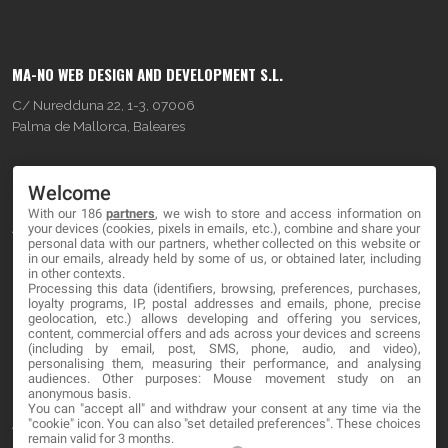
MA-NO WEB DESIGN AND DEVELOPMENT S.L.
C/ Nuredduna 22, 1-3, 07006
Palma de Mallorca, Baleares
OUR COMPANY
Welcome
With our 186
partners
, we wish to store and access information on
About
your devices (cookies, pixels in emails, etc.), combine and share your
personal data with our partners, whether collected on this website or
Blog
in our emails, already held by some of us, or obtained later, including
in other contexts.
Processing this data (identifiers, browsing, preferences, purchases,
Contact
loyalty programs, IP, postal addresses and emails, phone, precise
geolocation, etc.) allows developing and offering you services,
content, commercial offers and ads across your devices and screens
LEGAL
(including by email, post, SMS, phone, audio, and video),
personalising them, measuring their performance, and analysing
audiences. Other purposes: Mouse movement study on an
Cookies
anonymous basis.
You can "accept all" and withdraw your consent at any time via the
Avviso Legale
"cookie" icon
. You can also "set detailed preferences". These choices
remain valid for 3 months.