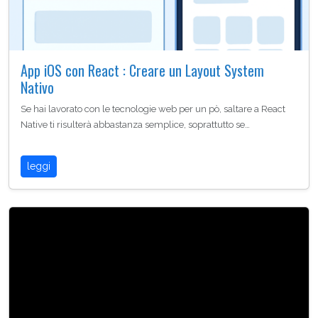
App iOS con React : Creare un Layout System
Nativo
Se hai lavorato con le tecnologie web per un pò, saltare a React
Native ti risulterà abbastanza semplice, soprattutto se…
leggi