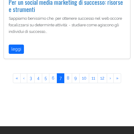
Per un social media marketing di successo: risorse
e strumenti
Sappiamo benissimo che, per ottenere successo nel web occore
focalizzarsi su determinte attività: - studiare come agiscono gli
individui di successo…
leggi
«
‹
3
4
5
6
7
8
9
10
11
12
›
»