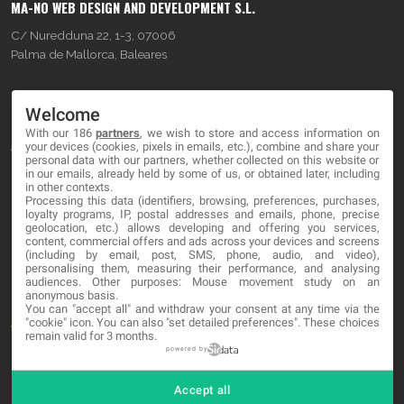
MA-NO WEB DESIGN AND DEVELOPMENT S.L.
C/ Nuredduna 22, 1-3, 07006
Palma de Mallorca, Baleares
OUR COMPANY
Welcome
With our 186
partners
, we wish to store and access information on
About
your devices (cookies, pixels in emails, etc.), combine and share your
personal data with our partners, whether collected on this website or
Blog
in our emails, already held by some of us, or obtained later, including
in other contexts.
Processing this data (identifiers, browsing, preferences, purchases,
Contact
loyalty programs, IP, postal addresses and emails, phone, precise
geolocation, etc.) allows developing and offering you services,
content, commercial offers and ads across your devices and screens
LEGAL
(including by email, post, SMS, phone, audio, and video),
personalising them, measuring their performance, and analysing
audiences. Other purposes: Mouse movement study on an
Cookies
anonymous basis.
You can "accept all" and withdraw your consent at any time via the
Avviso Legale
"cookie" icon
. You can also "set detailed preferences". These choices
remain valid for 3 months.
Politica sulla privacy
powered by
Accept all