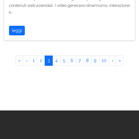
contenuti web aziendali. I video generano dinamismo, interazione
e…
leggi
«
‹
1
2
3
4
5
6
7
8
9
10
›
»