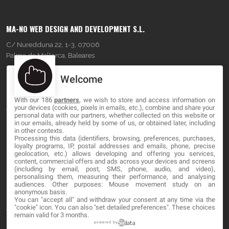
MA-NO WEB DESIGN AND DEVELOPMENT S.L.
C/ Nuredduna 22, 1-3, 07006
Palma de Mallorca, Baleares
Welcome
OUR COMPANY
With our 186
partners
, we wish to store and access information on
About
your devices (cookies, pixels in emails, etc.), combine and share your
personal data with our partners, whether collected on this website or
Blog
in our emails, already held by some of us, or obtained later, including
in other contexts.
Processing this data (identifiers, browsing, preferences, purchases,
Contact
loyalty programs, IP, postal addresses and emails, phone, precise
geolocation, etc.) allows developing and offering you services,
content, commercial offers and ads across your devices and screens
LEGAL
(including by email, post, SMS, phone, audio, and video),
personalising them, measuring their performance, and analysing
audiences. Other purposes: Mouse movement study on an
Cookies
anonymous basis.
You can "accept all" and withdraw your consent at any time via the
Avviso Legale
"cookie" icon
. You can also "set detailed preferences". These choices
remain valid for 3 months.
Politica sulla privacy
powered by