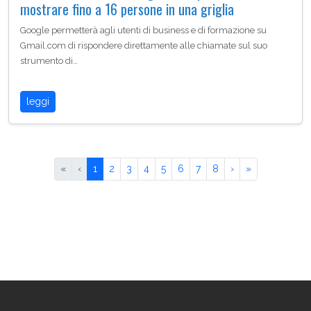
mostrare fino a 16 persone in una griglia
Google permetterà agli utenti di business e di formazione su
Gmail.com di rispondere direttamente alle chiamate sul suo
strumento di…
leggi
«
‹
1
2
3
4
5
6
7
8
›
»