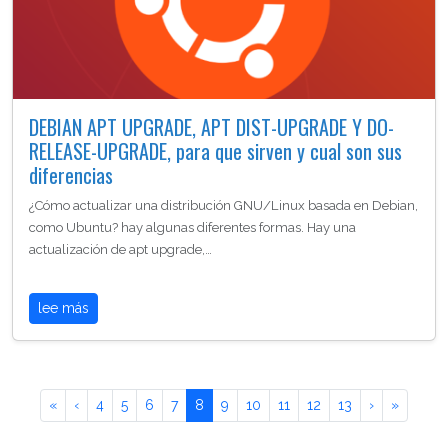
DEBIAN APT UPGRADE, APT DIST-UPGRADE Y DO-
RELEASE-UPGRADE, para que sirven y cual son sus
diferencias
¿Cómo actualizar una distribución GNU/Linux basada en Debian,
como Ubuntu? hay algunas diferentes formas. Hay una
actualización de apt upgrade,…
lee más
«
‹
4
5
6
7
8
9
10
11
12
13
›
»