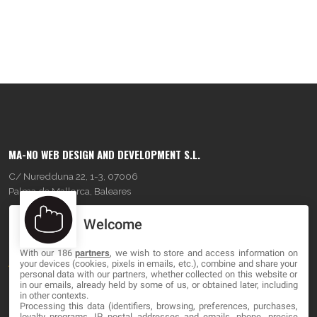
MA-NO WEB DESIGN AND DEVELOPMENT S.L.
C/ Nuredduna 22, 1-3, 07006
Palma de Mallorca, Baleares
Welcome
OUR COMPANY
With our 186
partners
, we wish to store and access information on
About
your devices (cookies, pixels in emails, etc.), combine and share your
personal data with our partners, whether collected on this website or
Blog
in our emails, already held by some of us, or obtained later, including
in other contexts.
Processing this data (identifiers, browsing, preferences, purchases,
Contact
loyalty programs, IP, postal addresses and emails, phone, precise