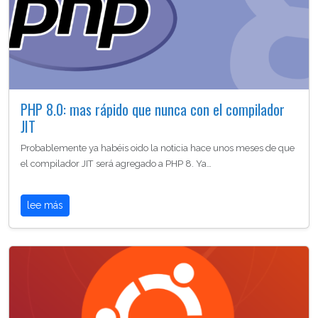
PHP 8.0: mas rápido que nunca con el compilador
JIT
Probablemente ya habéis oido la noticia hace unos meses de que
el compilador JIT será agregado a PHP 8. Ya…
lee más